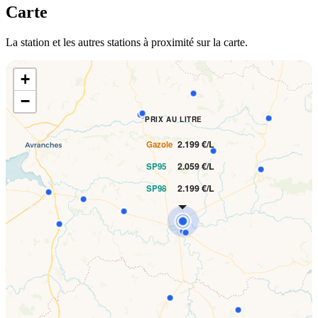
Carte
La station et les autres stations à proximité sur la carte.
+
−
PRIX AU LITRE
2.199 €/L
Gazole
2.059 €/L
SP95
2.199 €/L
SP98