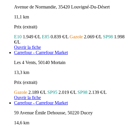
Avenue de Normandie, 35420 Louvigné-Du-Désert
11,1 km
Prix (extrait)
E10
1.949 €/L
E85
0.839 €/L
Gazole
2.069 €/L
SP98
1.998
€/L
Ouvrir la fiche
Carrefour - Carrefour Market
Les 4 Vents, 50140 Mortain
13,3 km
Prix (extrait)
Gazole
2.189 €/L
SP95
2.019 €/L
SP98
2.139 €/L
Ouvrir la fiche
Carrefour - Carrefour Market
59 Avenue Émile Dehousse, 50220 Ducey
14,6 km