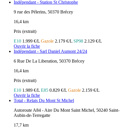
Indépendant - Station St Christophe
9 rue des Pélerins, 50370 Brécey
16,4 km
Prix (extrait)
E10
1.999 €/L
Gazole
2.179 €/L
SP98
2.129 €/L
Ouvrir la fiche
Indépendant - Sarl Daniel Aumont 24/24
6 Rue De La Liberation, 50370 Brécey
16,4 km
Prix (extrait)
E10
1.989 €/L
E85
0.829 €/L
Gazole
2.159 €/L
Ouvrir la fiche
Total - Relais Du Mont St Michel
Autoroute A84 - Aire Du Mont Saint Michel, 50240 Saint-
Aubin-de-Terregatte
17,7 km