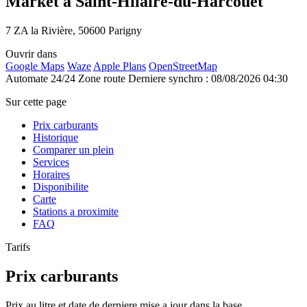
Market à Saint-Hilaire-du-Harcouët
7 ZA la Rivière, 50600 Parigny
Ouvrir dans
Google Maps
Waze
Apple Plans
OpenStreetMap
Automate 24/24
Zone route
Derniere synchro : 08/08/2026 04:30
Sur cette page
Prix carburants
Historique
Comparer un plein
Services
Horaires
Disponibilite
Carte
Stations a proximite
FAQ
Tarifs
Prix carburants
Prix au litre et date de derniere mise a jour dans la base.