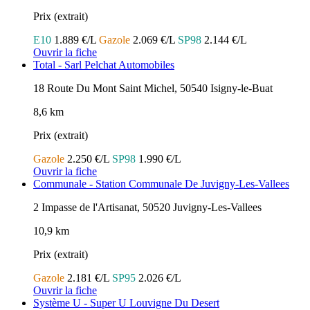
Prix (extrait)
E10
1.889 €/L
Gazole
2.069 €/L
SP98
2.144 €/L
Ouvrir la fiche
Total - Sarl Pelchat Automobiles
18 Route Du Mont Saint Michel, 50540 Isigny-le-Buat
8,6 km
Prix (extrait)
Gazole
2.250 €/L
SP98
1.990 €/L
Ouvrir la fiche
Communale - Station Communale De Juvigny-Les-Vallees
2 Impasse de l'Artisanat, 50520 Juvigny-Les-Vallees
10,9 km
Prix (extrait)
Gazole
2.181 €/L
SP95
2.026 €/L
Ouvrir la fiche
Système U - Super U Louvigne Du Desert