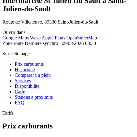
Intermarche St Julien Du Sault à Saint-
Julien-du-Sault
Route de Villeneuve, 89330 Saint-Julien-du-Sault
Ouvrir dans
Google Maps
Waze
Apple Plans
OpenStreetMap
Zone route
Derniere synchro : 09/08/2026 03:30
Sur cette page
Prix carburants
Historique
Comparer un plein
Services
Disponibilite
Carte
Stations a proximite
FAQ
Tarifs
Prix carburants