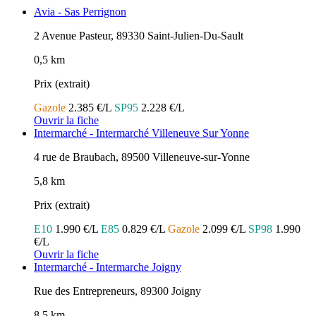
Avia - Sas Perrignon
2 Avenue Pasteur, 89330 Saint-Julien-Du-Sault
0,5 km
Prix (extrait)
Gazole
2.385 €/L
SP95
2.228 €/L
Ouvrir la fiche
Intermarché - Intermarché Villeneuve Sur Yonne
4 rue de Braubach, 89500 Villeneuve-sur-Yonne
5,8 km
Prix (extrait)
E10
1.990 €/L
E85
0.829 €/L
Gazole
2.099 €/L
SP98
1.990
€/L
Ouvrir la fiche
Intermarché - Intermarche Joigny
Rue des Entrepreneurs, 89300 Joigny
8,5 km