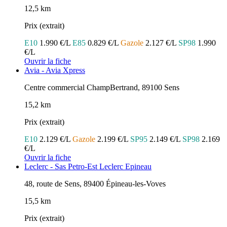
12,5 km
Prix (extrait)
E10
1.990 €/L
E85
0.829 €/L
Gazole
2.127 €/L
SP98
1.990
€/L
Ouvrir la fiche
Avia - Avia Xpress
Centre commercial ChampBertrand, 89100 Sens
15,2 km
Prix (extrait)
E10
2.129 €/L
Gazole
2.199 €/L
SP95
2.149 €/L
SP98
2.169
€/L
Ouvrir la fiche
Leclerc - Sas Petro-Est Leclerc Epineau
48, route de Sens, 89400 Épineau-les-Voves
15,5 km
Prix (extrait)