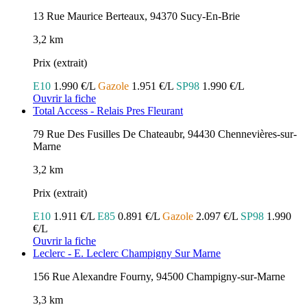
13 Rue Maurice Berteaux, 94370 Sucy-En-Brie
3,2 km
Prix (extrait)
E10
1.990 €/L
Gazole
1.951 €/L
SP98
1.990 €/L
Ouvrir la fiche
Total Access - Relais Pres Fleurant
79 Rue Des Fusilles De Chateaubr, 94430 Chennevières-sur-
Marne
3,2 km
Prix (extrait)
E10
1.911 €/L
E85
0.891 €/L
Gazole
2.097 €/L
SP98
1.990
€/L
Ouvrir la fiche
Leclerc - E. Leclerc Champigny Sur Marne
156 Rue Alexandre Fourny, 94500 Champigny-sur-Marne
3,3 km