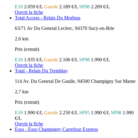
E10
2.059 €/L
Gazole
2.189 €/L
SP98
2.209 €/L
Ouvrir la fiche
Total Access - Relais Du Morbras
63/71 Av Du General Leclerc, 94370 Sucy-en-Brie
2,6 km
Prix (extrait)
E10
1.935 €/L
Gazole
2.106 €/L
SP98
1.990 €/L
Ouvrir la fiche
Total - Relais Du Tremblay
114 Av. Du General De Gaulle, 94500 Champigny Sur Marne
2,7 km
Prix (extrait)
E10
1.990 €/L
Gazole
2.250 €/L
SP95
1.990 €/L
SP98
1.990
€/L
Ouvrir la fiche
Esso - Esso Champigny Carrefour Express