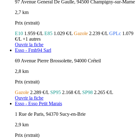
97 Avenue General De Gaulle, 94500 Champigny-sur-Marne
2,7 km
Prix (extrait)
E10
1.959 €/L
E85
1.029 €/L
Gazole
2.239 €/L
GPLc
1.079
€/L
+1 autres
Ouvrir la fiche
Esso - Fmb94 Sarl
69 Avenue Pierre Brossolette, 94000 Créteil
2,8 km
Prix (extrait)
Gazole
2.289 €/L
SP95
2.168 €/L
SP98
2.265 €/L
Ouvrir la fiche
Esso - Esso Petit Marais
1 Rue de Paris, 94370 Sucy-en-Brie
2,9 km
Prix (extrait)