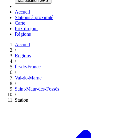
Ma position GPS
Accueil
Stations à proximité
Carte
Prix du jour
Régions
Accueil
/
Regions
/
Île-de-France
/
Val-de-Marne
/
Saint-Maur-des-Fossés
/
Station