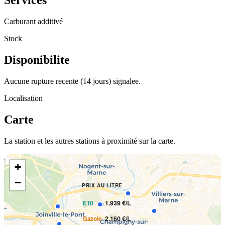
Services
Carburant additivé
Stock
Disponibilite
Aucune rupture recente (14 jours) signalee.
Localisation
Carte
La station et les autres stations à proximité sur la carte.
+
−
PRIX AU LITRE
1.939 €/L
E10
2.160 €/L
Gazole