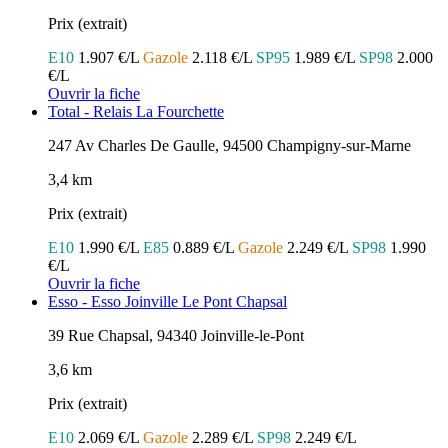
Prix (extrait)
E10
1.907 €/L
Gazole
2.118 €/L
SP95
1.989 €/L
SP98
2.000
€/L
Ouvrir la fiche
Total - Relais La Fourchette
247 Av Charles De Gaulle, 94500 Champigny-sur-Marne
3,4 km
Prix (extrait)
E10
1.990 €/L
E85
0.889 €/L
Gazole
2.249 €/L
SP98
1.990
€/L
Ouvrir la fiche
Esso - Esso Joinville Le Pont Chapsal
39 Rue Chapsal, 94340 Joinville-le-Pont
3,6 km
Prix (extrait)
E10
2.069 €/L
Gazole
2.289 €/L
SP98
2.249 €/L