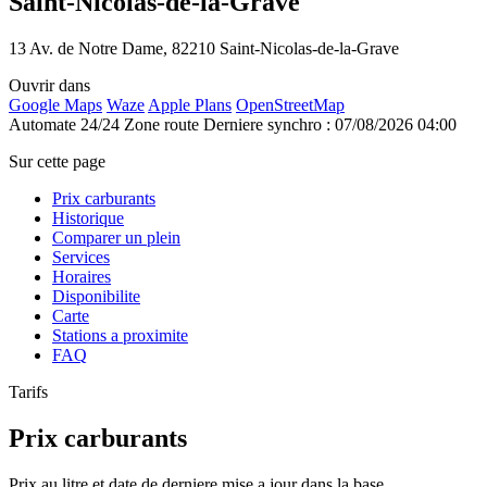
Saint-Nicolas-de-la-Grave
13 Av. de Notre Dame, 82210 Saint-Nicolas-de-la-Grave
Ouvrir dans
Google Maps
Waze
Apple Plans
OpenStreetMap
Automate 24/24
Zone route
Derniere synchro : 07/08/2026 04:00
Sur cette page
Prix carburants
Historique
Comparer un plein
Services
Horaires
Disponibilite
Carte
Stations a proximite
FAQ
Tarifs
Prix carburants
Prix au litre et date de derniere mise a jour dans la base.