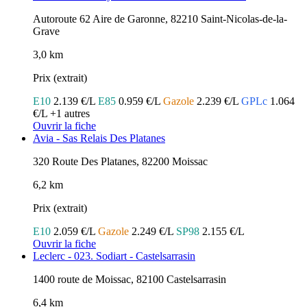
Autoroute 62 Aire de Garonne, 82210 Saint-Nicolas-de-la-
Grave
3,0 km
Prix (extrait)
E10
2.139 €/L
E85
0.959 €/L
Gazole
2.239 €/L
GPLc
1.064
€/L
+1 autres
Ouvrir la fiche
Avia - Sas Relais Des Platanes
320 Route Des Platanes, 82200 Moissac
6,2 km
Prix (extrait)
E10
2.059 €/L
Gazole
2.249 €/L
SP98
2.155 €/L
Ouvrir la fiche
Leclerc - 023. Sodiart - Castelsarrasin
1400 route de Moissac, 82100 Castelsarrasin
6,4 km