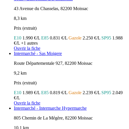
43 Avenue du Chasselas, 82200 Moissac
8,3 km
Prix (extrait)
E10
1.990 €/L
E85
0.831 €/L
Gazole
2.250 €/L
SP95
1.988
€/L
+1 autres
Ouvrir la fiche
Intermarché - Sas Moigere
Route Départementale 927, 82200 Moissac
9,2 km
Prix (extrait)
E10
1.989 €/L
E85
0.819 €/L
Gazole
2.239 €/L
SP95
2.049
€/L
Ouvrir la fiche
Intermarché - Intermarche Hypermarche
805 Chemin de La Mégère, 82200 Moissac
10,1 km