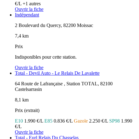
€/L
+1 autres
Ouvrir la fiche
Indépendant
2 Boulevard du Quercy, 82200 Moissac
7,4 km
Prix
Indisponibles pour cette station.
Ouvrir la fiche
Total - Devil Auto - Le Relais De Lavalette
64 Route de Lafrançaise , Station TOTAL, 82100
Castelsarrasin
8,1 km
Prix (extrait)
E10
1.990 €/L
E85
0.836 €/L
Gazole
2.250 €/L
SP98
1.990
€/L
Ouvrir la fiche
Total - Eurl Relais Du Chasselas