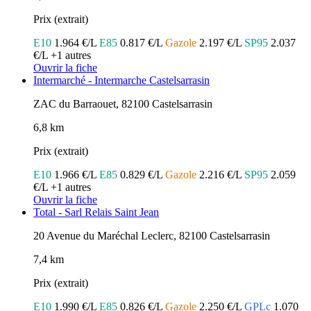
Prix (extrait)
E10
1.964 €/L
E85
0.817 €/L
Gazole
2.197 €/L
SP95
2.037
€/L
+1 autres
Ouvrir la fiche
Intermarché - Intermarche Castelsarrasin
ZAC du Barraouet, 82100 Castelsarrasin
6,8 km
Prix (extrait)
E10
1.966 €/L
E85
0.829 €/L
Gazole
2.216 €/L
SP95
2.059
€/L
+1 autres
Ouvrir la fiche
Total - Sarl Relais Saint Jean
20 Avenue du Maréchal Leclerc, 82100 Castelsarrasin
7,4 km
Prix (extrait)
E10
1.990 €/L
E85
0.826 €/L
Gazole
2.250 €/L
GPLc
1.070