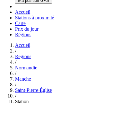
Ma position GPS
Accueil
Stations à proximité
Carte
Prix du jour
Régions
Accueil
/
Regions
/
Normandie
/
Manche
/
Saint-Pierre-Église
/
Station