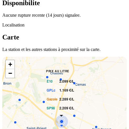
Disponibilite
Aucune rupture recente (14 jours) signalee.
Localisation
Carte
La station et les autres stations à proximité sur la carte.
+
PRIX AU LITRE
−
2.099 €/L
E10
1.169 €/L
GPLc
2.289 €/L
Gazole
2.209 €/L
SP98