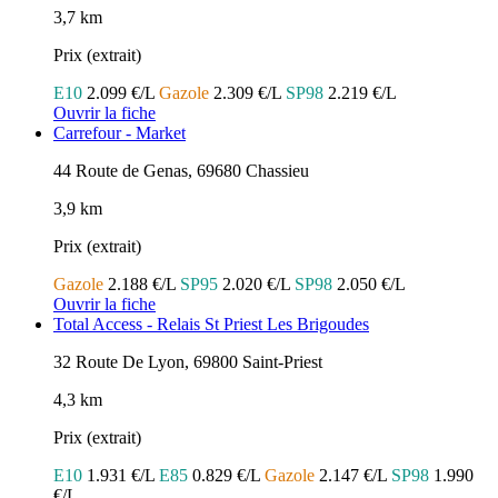
3,7 km
Prix (extrait)
E10
2.099 €/L
Gazole
2.309 €/L
SP98
2.219 €/L
Ouvrir la fiche
Carrefour - Market
44 Route de Genas, 69680 Chassieu
3,9 km
Prix (extrait)
Gazole
2.188 €/L
SP95
2.020 €/L
SP98
2.050 €/L
Ouvrir la fiche
Total Access - Relais St Priest Les Brigoudes
32 Route De Lyon, 69800 Saint-Priest
4,3 km
Prix (extrait)
E10
1.931 €/L
E85
0.829 €/L
Gazole
2.147 €/L
SP98
1.990
€/L