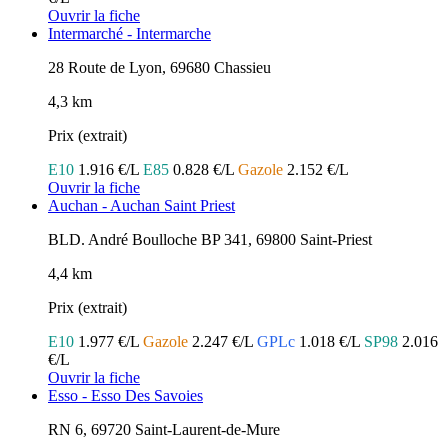
Ouvrir la fiche
Intermarché - Intermarche
28 Route de Lyon, 69680 Chassieu
4,3 km
Prix (extrait)
E10
1.916 €/L
E85
0.828 €/L
Gazole
2.152 €/L
Ouvrir la fiche
Auchan - Auchan Saint Priest
BLD. André Boulloche BP 341, 69800 Saint-Priest
4,4 km
Prix (extrait)
E10
1.977 €/L
Gazole
2.247 €/L
GPLc
1.018 €/L
SP98
2.016
€/L
Ouvrir la fiche
Esso - Esso Des Savoies
RN 6, 69720 Saint-Laurent-de-Mure