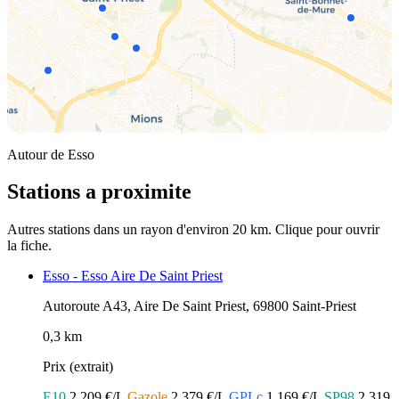
Autour de Esso
Stations a proximite
Autres stations dans un rayon d'environ 20 km. Clique pour ouvrir
la fiche.
Esso - Esso Aire De Saint Priest
Autoroute A43, Aire De Saint Priest, 69800 Saint-Priest
0,3 km
Prix (extrait)
E10
2.209 €/L
Gazole
2.379 €/L
GPLc
1.169 €/L
SP98
2.319