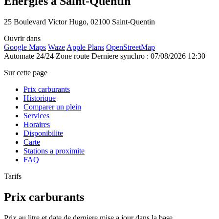
Energies à Saint-Quentin
25 Boulevard Victor Hugo, 02100 Saint-Quentin
Ouvrir dans
Google Maps
Waze
Apple Plans
OpenStreetMap
Automate 24/24
Zone route
Derniere synchro : 07/08/2026 12:30
Sur cette page
Prix carburants
Historique
Comparer un plein
Services
Horaires
Disponibilite
Carte
Stations a proximite
FAQ
Tarifs
Prix carburants
Prix au litre et date de derniere mise a jour dans la base.