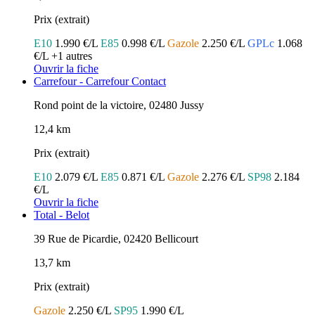
Prix (extrait)
E10
1.990 €/L
E85
0.998 €/L
Gazole
2.250 €/L
GPLc
1.068
€/L
+1 autres
Ouvrir la fiche
Carrefour - Carrefour Contact
Rond point de la victoire, 02480 Jussy
12,4 km
Prix (extrait)
E10
2.079 €/L
E85
0.871 €/L
Gazole
2.276 €/L
SP98
2.184
€/L
Ouvrir la fiche
Total - Belot
39 Rue de Picardie, 02420 Bellicourt
13,7 km
Prix (extrait)
Gazole
2.250 €/L
SP95
1.990 €/L