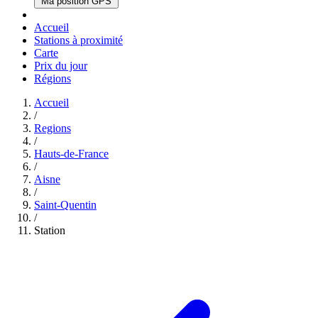
Ma position GPS
Accueil
Stations à proximité
Carte
Prix du jour
Régions
Accueil
/
Regions
/
Hauts-de-France
/
Aisne
/
Saint-Quentin
/
Station