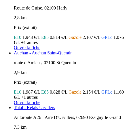
Route de Guise, 02100 Harly
2,8 km
Prix (extrait)
E10
1.943 €/L
E85
0.814 €/L
Gazole
2.107 €/L
GPLc
1.076
€/L
+1 autres
Ouvrir la fiche
Auchan - Auchan Saint-Quentin
route d'Amiens, 02100 St Quentin
2,9 km
Prix (extrait)
E10
1.987 €/L
E85
0.828 €/L
Gazole
2.154 €/L
GPLc
1.160
€/L
+1 autres
Ouvrir la fiche
Total - Relais Urvillers
Autoroute A26 - Aire D'Urvillers, 02690 Essigny-le-Grand
7,3 km