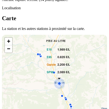
Localisation
Carte
La station et les autres stations à proximité sur la carte.
+
PRIX AU LITRE
−
1.989 €/L
E10
0.829 €/L
E85
2.208 €/L
Gazole
2.089 €/L
SP98