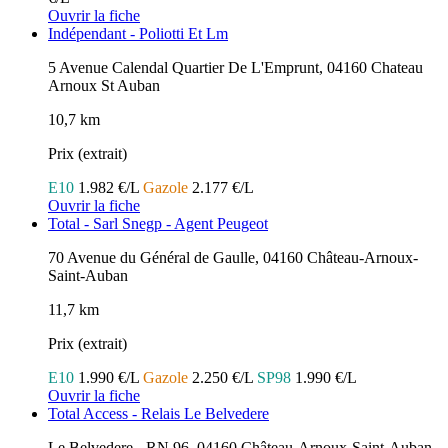
Ouvrir la fiche
Indépendant - Poliotti Et Lm
5 Avenue Calendal Quartier De L'Emprunt, 04160 Chateau
Arnoux St Auban
10,7 km
Prix (extrait)
E10
1.982 €/L
Gazole
2.177 €/L
Ouvrir la fiche
Total - Sarl Snegp - Agent Peugeot
70 Avenue du Général de Gaulle, 04160 Château-Arnoux-
Saint-Auban
11,7 km
Prix (extrait)
E10
1.990 €/L
Gazole
2.250 €/L
SP98
1.990 €/L
Ouvrir la fiche
Total Access - Relais Le Belvedere
Le Belvedere - RN 96, 04160 Château-Arnoux-Saint-Auban