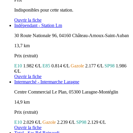
Indisponibles pour cette station.
Ouvrir la fiche
Indépendant - Station Lm
30 Route Nationale 96, 04160 Château-Arnoux-Saint-Auban
13,7 km
Prix (extrait)
E10
1.982 €/L
E85
0.814 €/L
Gazole
2.177 €/L
SP98
1.986
€/L
Ouvrir la fiche
Intermarché - Intermarche Laragne
Centre Commercial Le Plan, 05300 Laragne-Montéglin
14,9 km
Prix (extrait)
E10
2.029 €/L
Gazole
2.239 €/L
SP98
2.129 €/L
Ouvrir la fiche
Total - Sas Rrl Reinaudi