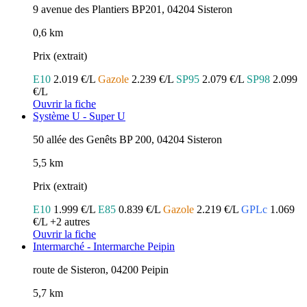
9 avenue des Plantiers BP201, 04204 Sisteron
0,6 km
Prix (extrait)
E10
2.019 €/L
Gazole
2.239 €/L
SP95
2.079 €/L
SP98
2.099
€/L
Ouvrir la fiche
Système U - Super U
50 allée des Genêts BP 200, 04204 Sisteron
5,5 km
Prix (extrait)
E10
1.999 €/L
E85
0.839 €/L
Gazole
2.219 €/L
GPLc
1.069
€/L
+2 autres
Ouvrir la fiche
Intermarché - Intermarche Peipin
route de Sisteron, 04200 Peipin
5,7 km