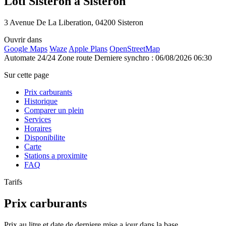
Loti Sisteron à Sisteron
3 Avenue De La Liberation, 04200 Sisteron
Ouvrir dans
Google Maps
Waze
Apple Plans
OpenStreetMap
Automate 24/24
Zone route
Derniere synchro : 06/08/2026 06:30
Sur cette page
Prix carburants
Historique
Comparer un plein
Services
Horaires
Disponibilite
Carte
Stations a proximite
FAQ
Tarifs
Prix carburants
Prix au litre et date de derniere mise a jour dans la base.