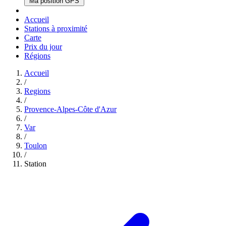
Ma position GPS
Accueil
Stations à proximité
Carte
Prix du jour
Régions
Accueil
/
Regions
/
Provence-Alpes-Côte d'Azur
/
Var
/
Toulon
/
Station