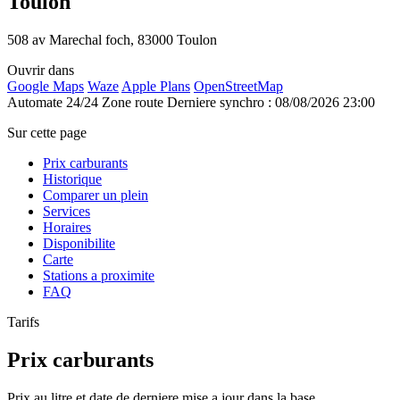
Toulon
508 av Marechal foch, 83000 Toulon
Ouvrir dans
Google Maps
Waze
Apple Plans
OpenStreetMap
Automate 24/24
Zone route
Derniere synchro : 08/08/2026 23:00
Sur cette page
Prix carburants
Historique
Comparer un plein
Services
Horaires
Disponibilite
Carte
Stations a proximite
FAQ
Tarifs
Prix carburants
Prix au litre et date de derniere mise a jour dans la base.