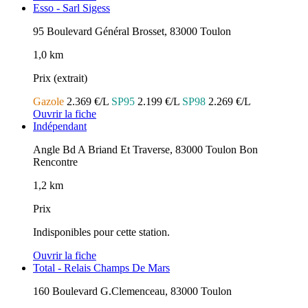
Esso - Sarl Sigess
95 Boulevard Général Brosset, 83000 Toulon
1,0 km
Prix (extrait)
Gazole
2.369 €/L
SP95
2.199 €/L
SP98
2.269 €/L
Ouvrir la fiche
Indépendant
Angle Bd A Briand Et Traverse, 83000 Toulon Bon
Rencontre
1,2 km
Prix
Indisponibles pour cette station.
Ouvrir la fiche
Total - Relais Champs De Mars
160 Boulevard G.Clemenceau, 83000 Toulon