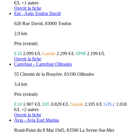
€/L
+1 autres
Ouvrir la fiche
Eni - Agip Toulon David
620 Rue David, 83000 Toulon
2,9 km
Prix (extrait)
E10
2.099 €/L
Gazole
2.299 €/L
SP98
2.199 €/L
Ouvrir la fiche
Carrefour - Carrefour Ollioules
55 Chemin de la Bouyère, 83190 Ollioules
3,4 km
Prix (extrait)
E10
1.907 €/L
E85
0.829 €/L
Gazole
2.105 €/L
GPLc
1.018
€/L
+2 autres
Ouvrir la fiche
Avia - Avia Eurl Marina
Rond-Point du 8 Mai 1945, 83500 La Seyne-Sur-Mer