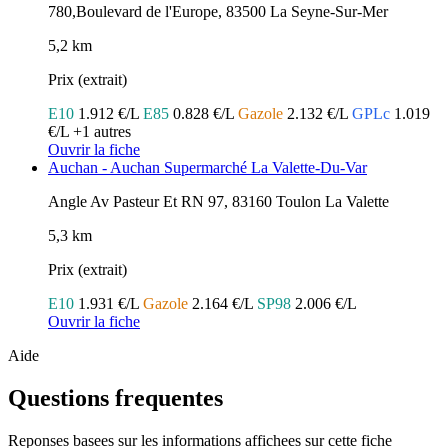
780,Boulevard de l'Europe, 83500 La Seyne-Sur-Mer
5,2 km
Prix (extrait)
E10
1.912 €/L
E85
0.828 €/L
Gazole
2.132 €/L
GPLc
1.019
€/L
+1 autres
Ouvrir la fiche
Auchan - Auchan Supermarché La Valette-Du-Var
Angle Av Pasteur Et RN 97, 83160 Toulon La Valette
5,3 km
Prix (extrait)
E10
1.931 €/L
Gazole
2.164 €/L
SP98
2.006 €/L
Ouvrir la fiche
Aide
Questions frequentes
Reponses basees sur les informations affichees sur cette fiche