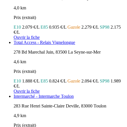
4,0 km
Prix (extrait)
E10
2.079 €/L
E85
0.935 €/L
Gazole
2.279 €/L
SP98
2.175
€/L
Ouvrir la fiche
Total Access - Relais Vignelongue
278 Bd Marechal Juin, 83500 La Seyne-sur-Mer
4,6 km
Prix (extrait)
E10
1.888 €/L
E85
0.824 €/L
Gazole
2.094 €/L
SP98
1.989
€/L
Ouvrir la fiche
Intermarché - Intermarche Toulon
283 Rue Henri Sainte-Claire Deville, 83000 Toulon
4,9 km
Prix (extrait)