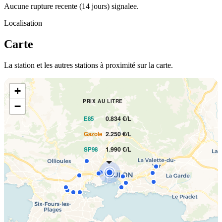
Aucune rupture recente (14 jours) signalee.
Localisation
Carte
La station et les autres stations à proximité sur la carte.
+
PRIX AU LITRE
−
0.834 €/L
E85
2.250 €/L
Gazole
1.990 €/L
SP98