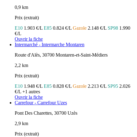
0,9 km
Prix (extrait)
E10
1.903 €/L
E85
0.824 €/L
Gazole
2.148 €/L
SP98
1.990
€/L
Ouvrir la fiche
Intermarché - Intermarche Montaren
Route d'Alès, 30700 Montaren-et-Saint-Médiers
2,2 km
Prix (extrait)
E10
1.948 €/L
E85
0.828 €/L
Gazole
2.213 €/L
SP95
2.026
€/L
+1 autres
Ouvrir la fiche
Carrefour - Carrefour Uzes
Pont Des Charettes, 30700 Uzès
2,9 km
Prix (extrait)