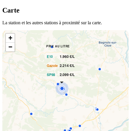
Carte
La station et les autres stations à proximité sur la carte.
+
−
PRIX AU LITRE
1.960 €/L
E10
2.214 €/L
Gazole
2.099 €/L
SP98