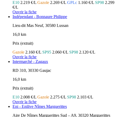
E10
2.219 €/L
Gazole
2.269 €/L
GPLc
1.160 €/L
SP98
2.299
€/L
Ouvrir la fiche
Indépendant - Bonnaure Philippe
Lieu-dit Mas Neuf, 30580 Lussan
16,0 km
Prix (extrait)
Gazole
2.160 €/L
SP95
2.060 €/L
SP98
2.120 €/L
Ouvrir la fiche
Intermarché - Zagaux
RD 310, 30330 Gaujac
16,0 km
Prix (extrait)
E10
2.008 €/L
Gazole
2.275 €/L
SP98
2.103 €/L
Ouvrir la fiche
Eni - Enilive Nîmes Marguerittes
Aire De Nîmes Marguerittes Sud – A9, 30320 Marguerittes