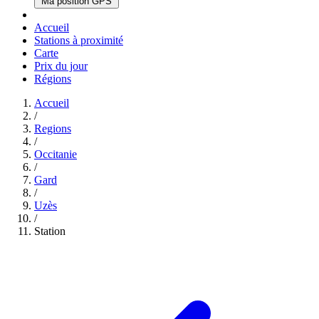
Ma position GPS
Accueil
Stations à proximité
Carte
Prix du jour
Régions
Accueil
/
Regions
/
Occitanie
/
Gard
/
Uzès
/
Station