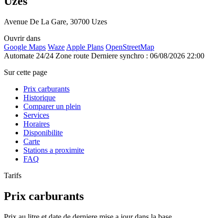
Uzès
Avenue De La Gare, 30700 Uzes
Ouvrir dans
Google Maps
Waze
Apple Plans
OpenStreetMap
Automate 24/24
Zone route
Derniere synchro : 06/08/2026 22:00
Sur cette page
Prix carburants
Historique
Comparer un plein
Services
Horaires
Disponibilite
Carte
Stations a proximite
FAQ
Tarifs
Prix carburants
Prix au litre et date de derniere mise a jour dans la base.