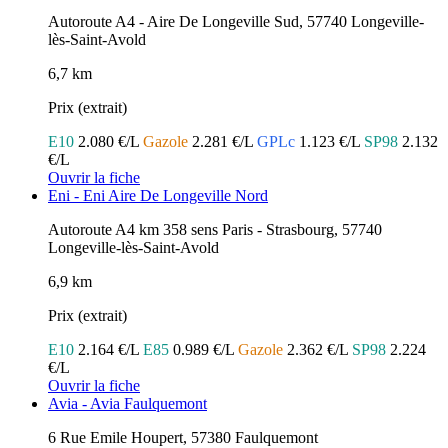
Autoroute A4 - Aire De Longeville Sud, 57740 Longeville-
lès-Saint-Avold
6,7 km
Prix (extrait)
E10
2.080 €/L
Gazole
2.281 €/L
GPLc
1.123 €/L
SP98
2.132
€/L
Ouvrir la fiche
Eni - Eni Aire De Longeville Nord
Autoroute A4 km 358 sens Paris - Strasbourg, 57740
Longeville-lès-Saint-Avold
6,9 km
Prix (extrait)
E10
2.164 €/L
E85
0.989 €/L
Gazole
2.362 €/L
SP98
2.224
€/L
Ouvrir la fiche
Avia - Avia Faulquemont
6 Rue Emile Houpert, 57380 Faulquemont