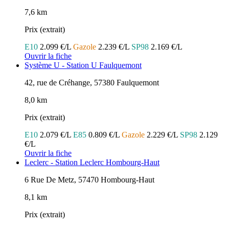
7,6 km
Prix (extrait)
E10
2.099 €/L
Gazole
2.239 €/L
SP98
2.169 €/L
Ouvrir la fiche
Système U - Station U Faulquemont
42, rue de Créhange, 57380 Faulquemont
8,0 km
Prix (extrait)
E10
2.079 €/L
E85
0.809 €/L
Gazole
2.229 €/L
SP98
2.129
€/L
Ouvrir la fiche
Leclerc - Station Leclerc Hombourg-Haut
6 Rue De Metz, 57470 Hombourg-Haut
8,1 km
Prix (extrait)