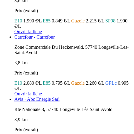
3,6 km
Prix (extrait)
E10
1.990 €/L
E85
0.849 €/L
Gazole
2.215 €/L
SP98
1.990
€/L
Ouvrir la fiche
Carrefour - Carrefour
Zone Commerciale Du Heckenwald, 57740 Longeville-Les-
Saint-Avold
3,8 km
Prix (extrait)
E10
2.080 €/L
E85
0.795 €/L
Gazole
2.260 €/L
GPLc
0.995
€/L
Ouvrir la fiche
Avia - Abc Energie Sarl
Rte Nationale 3, 57740 Longeville-Lès-Saint-Avold
3,9 km
Prix (extrait)