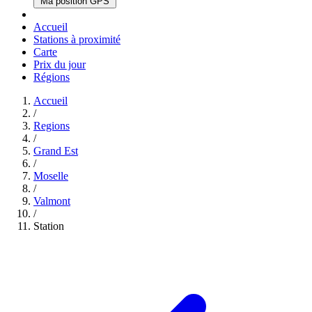
Ma position GPS
Accueil
Stations à proximité
Carte
Prix du jour
Régions
Accueil
/
Regions
/
Grand Est
/
Moselle
/
Valmont
/
Station