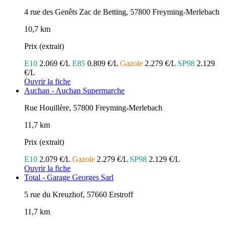
4 rue des Genêts Zac de Betting, 57800 Freyming-Merlebach
10,7 km
Prix (extrait)
E10
2.069 €/L
E85
0.809 €/L
Gazole
2.279 €/L
SP98
2.129
€/L
Ouvrir la fiche
Auchan - Auchan Supermarche
Rue Houillère, 57800 Freyming-Merlebach
11,7 km
Prix (extrait)
E10
2.079 €/L
Gazole
2.279 €/L
SP98
2.129 €/L
Ouvrir la fiche
Total - Garage Georges Sarl
5 rue du Kreuzhof, 57660 Erstroff
11,7 km