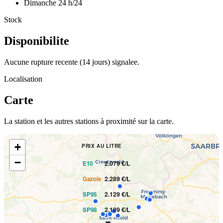
Dimanche
24 h/24
Stock
Disponibilite
Aucune rupture recente (14 jours) signalee.
Localisation
Carte
La station et les autres stations à proximité sur la carte.
+
PRIX AU LITRE
−
2.079 €/L
E10
2.289 €/L
Gazole
2.129 €/L
SP95
2.199 €/L
SP98