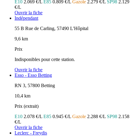
E10
2.069 €/L
E85
0.809 €/L
Gazole
2.279 €/L
SP98
2.129
€/L
Ouvrir la fiche
Indépendant
55 B Rue de Carling, 57490 L'Hôpital
9,6 km
Prix
Indisponibles pour cette station.
Ouvrir la fiche
Esso - Esso Betting
RN 3, 57800 Betting
10,4 km
Prix (extrait)
E10
2.078 €/L
E85
0.945 €/L
Gazole
2.288 €/L
SP98
2.158
€/L
Ouvrir la fiche
Leclerc - Freydis