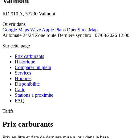
Valmont
RD 910 A, 57730 Valmont
Ouvrir dans
Google Maps
Waze
Apple Plans
OpenStreetMap
Automate 24/24
Zone route
Derniere synchro : 07/08/2026 12:00
Sur cette page
Prix carburants
Historique
Comparer un plein
Services
Horaires
Disponibilite
Carte
Stations a proximite
FAQ
Tarifs
Prix carburants
Prix au litre et date de derniere mise a jour dans la base.