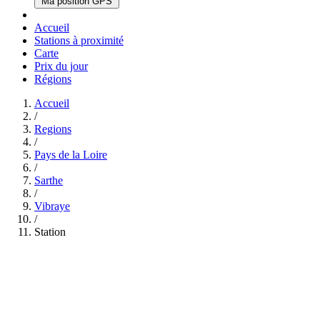
Ma position GPS
Accueil
Stations à proximité
Carte
Prix du jour
Régions
Accueil
/
Regions
/
Pays de la Loire
/
Sarthe
/
Vibraye
/
Station