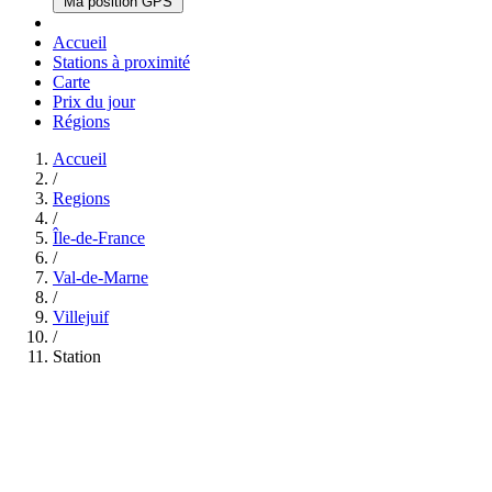
Ma position GPS
Accueil
Stations à proximité
Carte
Prix du jour
Régions
Accueil
/
Regions
/
Île-de-France
/
Val-de-Marne
/
Villejuif
/
Station