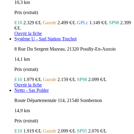
10,3 km
Prix (extrait)
E10
2.329 €/L
Gazole
2.499 €/L
GPLc
1.149 €/L
SP98
2.399
€/L
Ouvrir la fiche
Système U - Sarl Station Truchot
8 Rue Du Sergent Mazeau, 21320 Pouilly-En-Auxois
14,1 km
Prix (extrait)
E10
1.979 €/L
Gazole
2.159 €/L
SP98
2.099 €/L
Ouvrir la fiche
Netto - Sas Polder
Route Départementale 114, 21540 Sombernon
14,9 km
Prix (extrait)
E10
1.919 €/L
Gazole
2.099 €/L
SP95
2.076 €/L