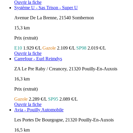
Ouvrir la fiche
Système U - Sas Trison - Super U
Avenue De La Brenne, 21540 Sombernon
15,3 km
Prix (extrait)
E10
1.929 €/L
Gazole
2.109 €/L
SP98
2.019 €/L
Ouvrir la fiche
Carrefour - Eurl Reimdys
ZA Le Pre Raby / Creancey, 21320 Pouilly-En-Auxois
16,3 km
Prix (extrait)
Gazole
2.289 €/L
SP95
2.089 €/L
Ouvrir la fiche
Avia - Pouilly Automobile
Les Portes De Bourgogne, 21320 Pouilly-En-Auxois
16,5 km