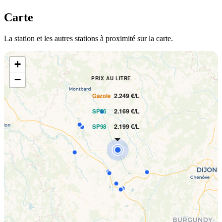
Carte
La station et les autres stations à proximité sur la carte.
+
−
PRIX AU LITRE
2.249 €/L
Gazole
2.169 €/L
SP95
2.199 €/L
SP98