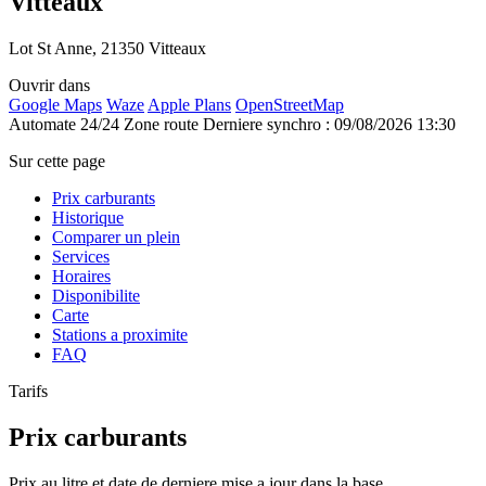
Vitteaux
Lot St Anne, 21350 Vitteaux
Ouvrir dans
Google Maps
Waze
Apple Plans
OpenStreetMap
Automate 24/24
Zone route
Derniere synchro : 09/08/2026 13:30
Sur cette page
Prix carburants
Historique
Comparer un plein
Services
Horaires
Disponibilite
Carte
Stations a proximite
FAQ
Tarifs
Prix carburants
Prix au litre et date de derniere mise a jour dans la base.