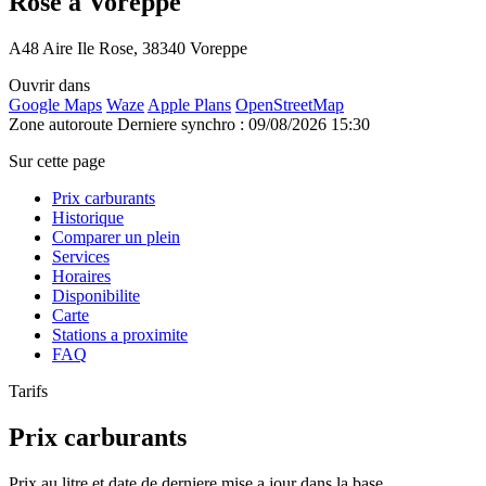
Rose à Voreppe
A48 Aire Ile Rose, 38340 Voreppe
Ouvrir dans
Google Maps
Waze
Apple Plans
OpenStreetMap
Zone autoroute
Derniere synchro : 09/08/2026 15:30
Sur cette page
Prix carburants
Historique
Comparer un plein
Services
Horaires
Disponibilite
Carte
Stations a proximite
FAQ
Tarifs
Prix carburants
Prix au litre et date de derniere mise a jour dans la base.