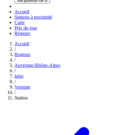
Ma position GPS
Accueil
Stations à proximité
Carte
Prix du jour
Régions
Accueil
/
Regions
/
Auvergne-Rhône-Alpes
/
Isère
/
Voreppe
/
Station