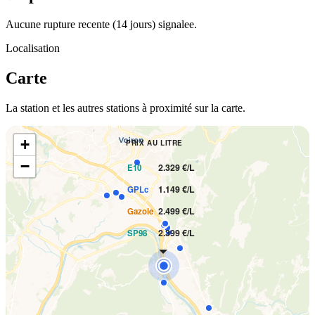
Aucune rupture recente (14 jours) signalee.
Localisation
Carte
La station et les autres stations à proximité sur la carte.
+
PRIX AU LITRE
−
2.329 €/L
E10
1.149 €/L
GPLc
2.499 €/L
Gazole
2.399 €/L
SP98