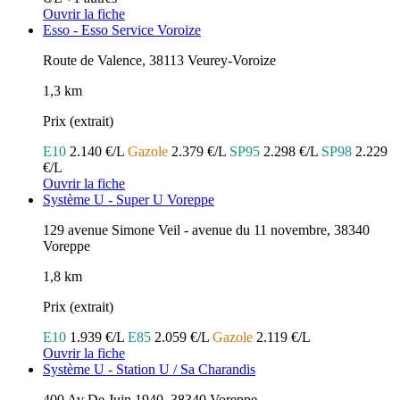
Ouvrir la fiche
Esso - Esso Service Voroize
Route de Valence, 38113 Veurey-Voroize
1,3 km
Prix (extrait)
E10
2.140 €/L
Gazole
2.379 €/L
SP95
2.298 €/L
SP98
2.229
€/L
Ouvrir la fiche
Système U - Super U Voreppe
129 avenue Simone Veil - avenue du 11 novembre, 38340
Voreppe
1,8 km
Prix (extrait)
E10
1.939 €/L
E85
2.059 €/L
Gazole
2.119 €/L
Ouvrir la fiche
Système U - Station U / Sa Charandis
400 Av De Juin 1940, 38340 Voreppe