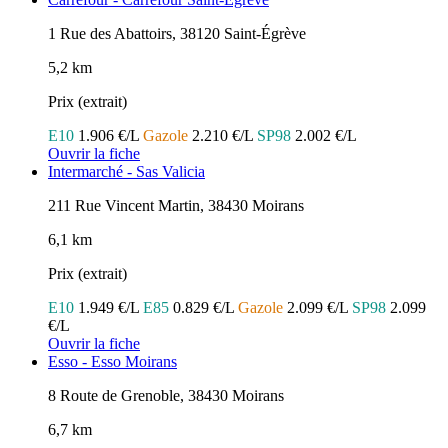
1 Rue des Abattoirs, 38120 Saint-Égrève
5,2 km
Prix (extrait)
E10
1.906 €/L
Gazole
2.210 €/L
SP98
2.002 €/L
Ouvrir la fiche
Intermarché - Sas Valicia
211 Rue Vincent Martin, 38430 Moirans
6,1 km
Prix (extrait)
E10
1.949 €/L
E85
0.829 €/L
Gazole
2.099 €/L
SP98
2.099
€/L
Ouvrir la fiche
Esso - Esso Moirans
8 Route de Grenoble, 38430 Moirans
6,7 km