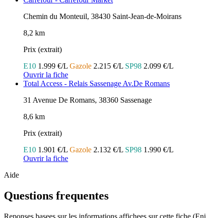
Chemin du Monteuil, 38430 Saint-Jean-de-Moirans
8,2 km
Prix (extrait)
E10
1.999 €/L
Gazole
2.215 €/L
SP98
2.099 €/L
Ouvrir la fiche
Total Access - Relais Sassenage Av.De Romans
31 Avenue De Romans, 38360 Sassenage
8,6 km
Prix (extrait)
E10
1.901 €/L
Gazole
2.132 €/L
SP98
1.990 €/L
Ouvrir la fiche
Aide
Questions frequentes
Reponses basees sur les informations affichees sur cette fiche (Eni,