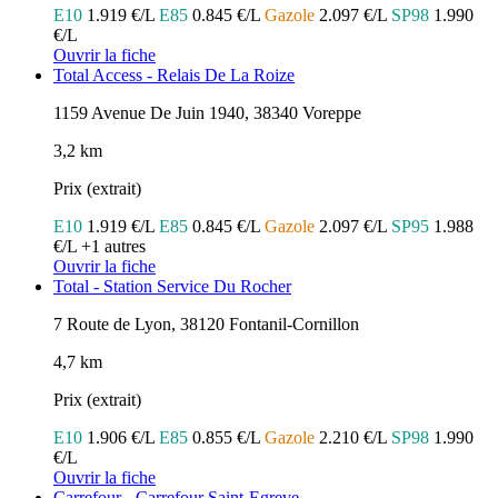
E10
1.919 €/L
E85
0.845 €/L
Gazole
2.097 €/L
SP98
1.990
€/L
Ouvrir la fiche
Total Access - Relais De La Roize
1159 Avenue De Juin 1940, 38340 Voreppe
3,2 km
Prix (extrait)
E10
1.919 €/L
E85
0.845 €/L
Gazole
2.097 €/L
SP95
1.988
€/L
+1 autres
Ouvrir la fiche
Total - Station Service Du Rocher
7 Route de Lyon, 38120 Fontanil-Cornillon
4,7 km
Prix (extrait)
E10
1.906 €/L
E85
0.855 €/L
Gazole
2.210 €/L
SP98
1.990
€/L
Ouvrir la fiche
Carrefour - Carrefour Saint-Egreve