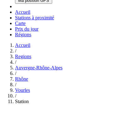
Ma position GPS
Accueil
Stations à proximité
Carte
Prix du jour
Régions
Accueil
/
Regions
/
Auvergne-Rhône-Alpes
/
Rhône
/
Vourles
/
Station