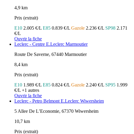
4,9 km
Prix (extrait)
E10
2.005 €/L
E85
0.839 €/L
Gazole
2.236 €/L
SP98
2.171
€/L
Ouvrir la fiche
Leclerc - Centre E.Leclerc Marmoutier
Route De Saverne, 67440 Marmoutier
8,4 km
Prix (extrait)
E10
1.989 €/L
E85
0.824 €/L
Gazole
2.240 €/L
SP95
1.999
€/L
+1 autres
Ouvrir la fiche
Leclerc - Petro Belmont E.Leclerc Wiwersheim
5 Allee De L’Economie, 67370 Wiwersheim
10,7 km
Prix (extrait)