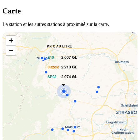
Carte
La station et les autres stations à proximité sur la carte.
+
PRIX AU LITRE
−
2.007 €/L
E10
2.218 €/L
Gazole
2.074 €/L
SP98