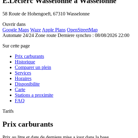
E.Leclerc Wasselonne à Wasselonne
58 Route de Hohengoeft, 67310 Wasselonne
Ouvrir dans
Google Maps
Waze
Apple Plans
OpenStreetMap
Automate 24/24
Zone route
Derniere synchro : 08/08/2026 22:00
Sur cette page
Prix carburants
Historique
Comparer un plein
Services
Horaires
Disponibilite
Carte
Stations a proximite
FAQ
Tarifs
Prix carburants
Prix au litre et date de derniere mise a jour dans la base.