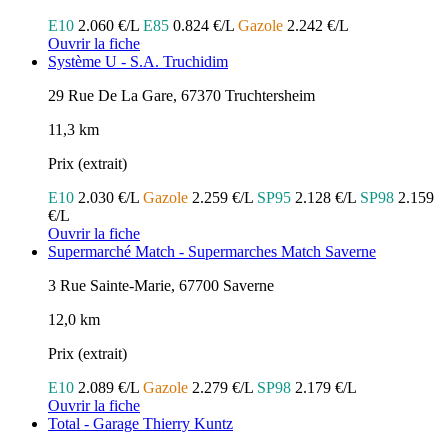
E10
2.060 €/L
E85
0.824 €/L
Gazole
2.242 €/L
Ouvrir la fiche
Système U - S.A. Truchidim
29 Rue De La Gare, 67370 Truchtersheim
11,3 km
Prix (extrait)
E10
2.030 €/L
Gazole
2.259 €/L
SP95
2.128 €/L
SP98
2.159
€/L
Ouvrir la fiche
Supermarché Match - Supermarches Match Saverne
3 Rue Sainte-Marie, 67700 Saverne
12,0 km
Prix (extrait)
E10
2.089 €/L
Gazole
2.279 €/L
SP98
2.179 €/L
Ouvrir la fiche
Total - Garage Thierry Kuntz