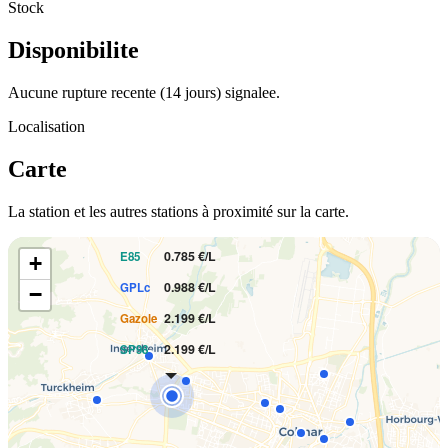
Stock
Disponibilite
Aucune rupture recente (14 jours) signalee.
Localisation
Carte
PRIX AU LITRE
La station et les autres stations à proximité sur la carte.
2.075 €/L
E10
0.785 €/L
E85
+
0.988 €/L
GPLc
−
2.199 €/L
Gazole
2.199 €/L
SP98