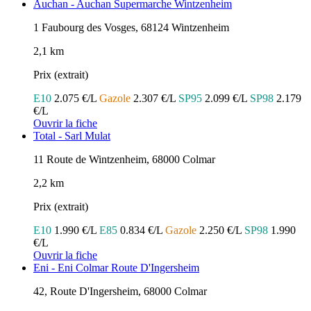
Auchan - Auchan Supermarche Wintzenheim
1 Faubourg des Vosges, 68124 Wintzenheim
2,1 km
Prix (extrait)
E10
2.075 €/L
Gazole
2.307 €/L
SP95
2.099 €/L
SP98
2.179
€/L
Ouvrir la fiche
Total - Sarl Mulat
11 Route de Wintzenheim, 68000 Colmar
2,2 km
Prix (extrait)
E10
1.990 €/L
E85
0.834 €/L
Gazole
2.250 €/L
SP98
1.990
€/L
Ouvrir la fiche
Eni - Eni Colmar Route D'Ingersheim
42, Route D'Ingersheim, 68000 Colmar