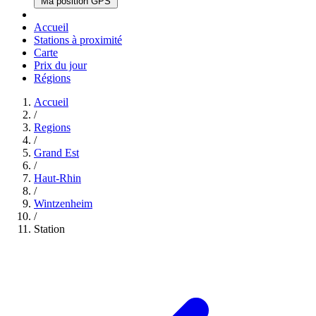
Ma position GPS
Accueil
Stations à proximité
Carte
Prix du jour
Régions
Accueil
/
Regions
/
Grand Est
/
Haut-Rhin
/
Wintzenheim
/
Station