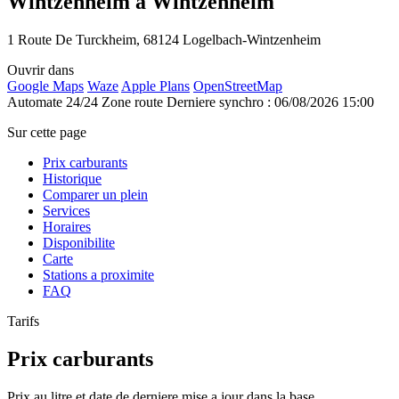
Wintzenheim à Wintzenheim
1 Route De Turckheim, 68124 Logelbach-Wintzenheim
Ouvrir dans
Google Maps
Waze
Apple Plans
OpenStreetMap
Automate 24/24
Zone route
Derniere synchro : 06/08/2026 15:00
Sur cette page
Prix carburants
Historique
Comparer un plein
Services
Horaires
Disponibilite
Carte
Stations a proximite
FAQ
Tarifs
Prix carburants
Prix au litre et date de derniere mise a jour dans la base.