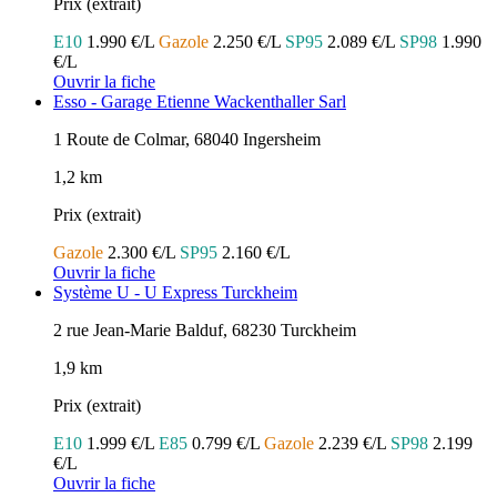
Prix (extrait)
E10
1.990 €/L
Gazole
2.250 €/L
SP95
2.089 €/L
SP98
1.990
€/L
Ouvrir la fiche
Esso - Garage Etienne Wackenthaller Sarl
1 Route de Colmar, 68040 Ingersheim
1,2 km
Prix (extrait)
Gazole
2.300 €/L
SP95
2.160 €/L
Ouvrir la fiche
Système U - U Express Turckheim
2 rue Jean-Marie Balduf, 68230 Turckheim
1,9 km
Prix (extrait)
E10
1.999 €/L
E85
0.799 €/L
Gazole
2.239 €/L
SP98
2.199
€/L
Ouvrir la fiche