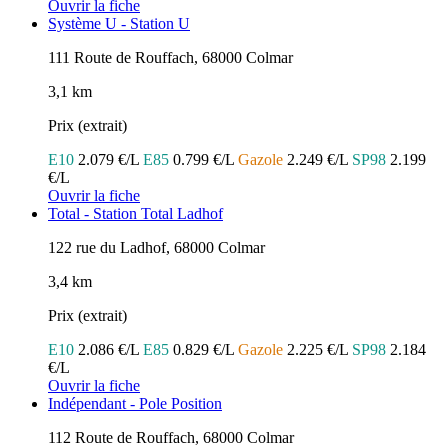
Ouvrir la fiche
Système U - Station U
111 Route de Rouffach, 68000 Colmar
3,1 km
Prix (extrait)
E10
2.079 €/L
E85
0.799 €/L
Gazole
2.249 €/L
SP98
2.199
€/L
Ouvrir la fiche
Total - Station Total Ladhof
122 rue du Ladhof, 68000 Colmar
3,4 km
Prix (extrait)
E10
2.086 €/L
E85
0.829 €/L
Gazole
2.225 €/L
SP98
2.184
€/L
Ouvrir la fiche
Indépendant - Pole Position
112 Route de Rouffach, 68000 Colmar