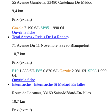
55 Avenue Gambetta, 33480 Castelnau-De-Médoc
9,4 km
Prix (extrait)
Gazole
2.190 €/L
SP95
1.990 €/L
Ouvrir la fiche
Total Access - Relais De La Renney
71 Avenue Du 11 Novembre, 33290 Blanquefort
10,7 km
Prix (extrait)
E10
1.883 €/L
E85
0.830 €/L
Gazole
2.081 €/L
SP98
1.990
€/L
Ouvrir la fiche
Intermarché - Intermarche St Medard En Jalles
Route de Lacanau, 33160 Saint-Médard-En-Jalles
10,7 km
Prix (extrait)