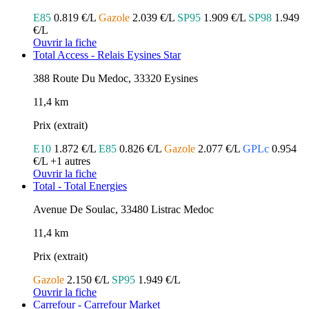
E85
0.819 €/L
Gazole
2.039 €/L
SP95
1.909 €/L
SP98
1.949
€/L
Ouvrir la fiche
Total Access - Relais Eysines Star
388 Route Du Medoc, 33320 Eysines
11,4 km
Prix (extrait)
E10
1.872 €/L
E85
0.826 €/L
Gazole
2.077 €/L
GPLc
0.954
€/L
+1 autres
Ouvrir la fiche
Total - Total Energies
Avenue De Soulac, 33480 Listrac Medoc
11,4 km
Prix (extrait)
Gazole
2.150 €/L
SP95
1.949 €/L
Ouvrir la fiche
Carrefour - Carrefour Market