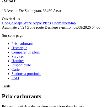
Arsac
13 Avenue De Soubeyran, 33460 Arsac
Ouvrir dans
Google Maps
Waze
Apple Plans
OpenStreetMap
Automate 24/24
Zone route
Derniere synchro : 08/08/2026 04:00
Sur cette page
Prix carburants
Historique
Comparer un plein
Services
Horaires
Disponibilite
Carte
Stations a proximite
FAQ
Tarifs
Prix carburants
Prix au litre et date de derniere mise a jour dans la base.