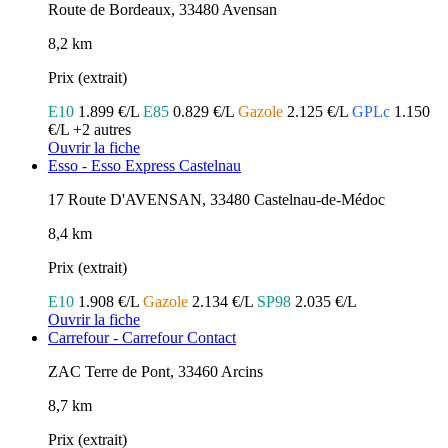
Route de Bordeaux, 33480 Avensan
8,2 km
Prix (extrait)
E10
1.899 €/L
E85
0.829 €/L
Gazole
2.125 €/L
GPLc
1.150
€/L
+2 autres
Ouvrir la fiche
Esso - Esso Express Castelnau
17 Route D'AVENSAN, 33480 Castelnau-de-Médoc
8,4 km
Prix (extrait)
E10
1.908 €/L
Gazole
2.134 €/L
SP98
2.035 €/L
Ouvrir la fiche
Carrefour - Carrefour Contact
ZAC Terre de Pont, 33460 Arcins
8,7 km
Prix (extrait)