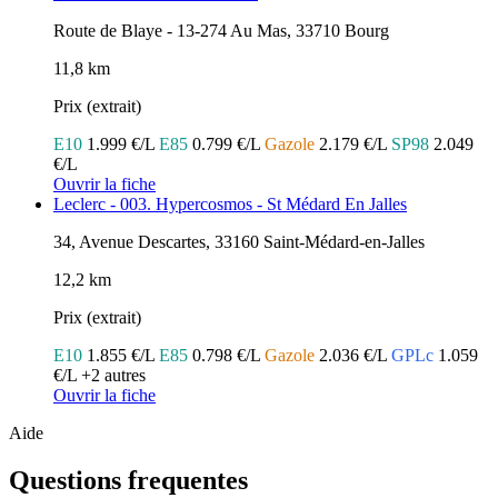
Route de Blaye - 13-274 Au Mas, 33710 Bourg
11,8 km
Prix (extrait)
E10
1.999 €/L
E85
0.799 €/L
Gazole
2.179 €/L
SP98
2.049
€/L
Ouvrir la fiche
Leclerc - 003. Hypercosmos - St Médard En Jalles
34, Avenue Descartes, 33160 Saint-Médard-en-Jalles
12,2 km
Prix (extrait)
E10
1.855 €/L
E85
0.798 €/L
Gazole
2.036 €/L
GPLc
1.059
€/L
+2 autres
Ouvrir la fiche
Aide
Questions frequentes