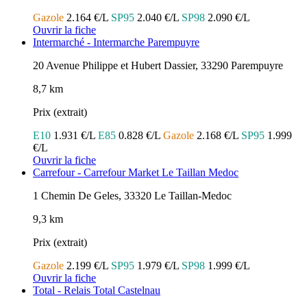
Gazole
2.164 €/L
SP95
2.040 €/L
SP98
2.090 €/L
Ouvrir la fiche
Intermarché - Intermarche Parempuyre
20 Avenue Philippe et Hubert Dassier, 33290 Parempuyre
8,7 km
Prix (extrait)
E10
1.931 €/L
E85
0.828 €/L
Gazole
2.168 €/L
SP95
1.999
€/L
Ouvrir la fiche
Carrefour - Carrefour Market Le Taillan Medoc
1 Chemin De Geles, 33320 Le Taillan-Medoc
9,3 km
Prix (extrait)
Gazole
2.199 €/L
SP95
1.979 €/L
SP98
1.999 €/L
Ouvrir la fiche
Total - Relais Total Castelnau