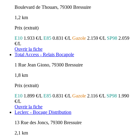
Boulevard de Thouars, 79300 Bressuire
1,2 km
Prix (extrait)
E10
1.933 €/L
E85
0.831 €/L
Gazole
2.159 €/L
SP98
2.059
€/L
Ouvrir la fiche
Total Access - Relais Bocapole
1 Rue Jean Giono, 79300 Bressuire
1,8 km
Prix (extrait)
E10
1.899 €/L
E85
0.831 €/L
Gazole
2.116 €/L
SP98
1.990
€/L
Ouvrir la fiche
Leclerc - Bocage Distribution
13 Rue des Joncs, 79300 Bressuire
2,1 km