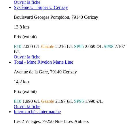
Ouvrir la fiche
Système U - Super U Cerizay
Boulevard Georges Pompidou, 79140 Cerizay
13,8 km
Prix (extrait)
E10
2.009 €/L
Gazole
2.216 €/L
SP95
2.069 €/L
SP98
2.107
€/L
Ouvrir la fiche
Total - Mme Rivelon Marie Line
Avenue de la Gare, 79140 Cerizay
14,2 km
Prix (extrait)
E10
1.990 €/L
Gazole
2.197 €/L
SP95
1.990 €/L
Ouvrir la fiche
Intermarché - Intermarche
Les 2 Villages, 79250 Nueil-Les-Aubiers