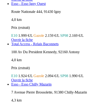
Esso - Esso Igny Ouest
Route Nationale 444, 91430 Igny
4,0 km
Prix (extrait)
E10
1.999 €/L
Gazole
2.159 €/L
SP98
2.169 €/L
Ouvrir la fiche
Total Access - Relais Baconnets
100 Av Du President Kennedy, 92160 Antony
4,0 km
Prix (extrait)
E10
1.924 €/L
Gazole
2.094 €/L
SP98
1.990 €/L
Ouvrir la fiche
Esso - Esso Chilly Mazarin
7 Avenue Pierre Brossolette, 91380 Chilly-Mazarin
4,3 km