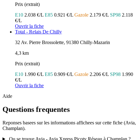
Prix (extrait)
E10
2.038 €/L
E85
0.921 €/L
Gazole
2.179 €/L
SP98
2.118
€/L
Ouvrir la fiche
Total - Relais De Chilly
32 Av. Pierre Brossolette, 91380 Chilly-Mazarin
4,3 km
Prix (extrait)
E10
1.990 €/L
E85
0.909 €/L
Gazole
2.206 €/L
SP98
1.990
€/L
Ouvrir la fiche
Aide
Questions frequentes
Reponses basees sur les informations affichees sur cette fiche (Avia,
Champlan).
Ou se trouve Avia - Avia Xpress Picoty Réseau à Champlan ?