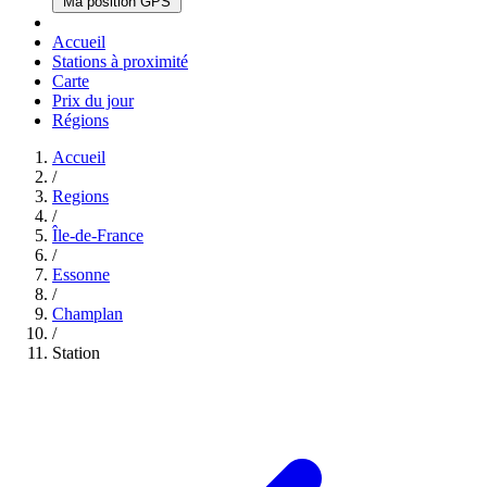
Ma position GPS
Accueil
Stations à proximité
Carte
Prix du jour
Régions
Accueil
/
Regions
/
Île-de-France
/
Essonne
/
Champlan
/
Station