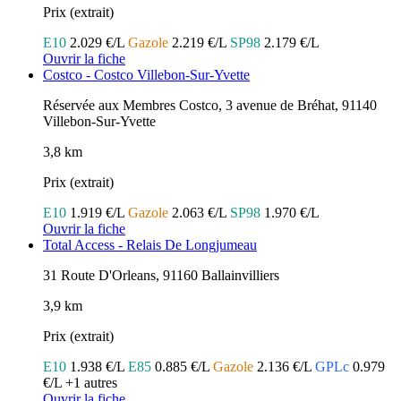
Prix (extrait)
E10
2.029 €/L
Gazole
2.219 €/L
SP98
2.179 €/L
Ouvrir la fiche
Costco - Costco Villebon-Sur-Yvette
Réservée aux Membres Costco, 3 avenue de Bréhat, 91140
Villebon-Sur-Yvette
3,8 km
Prix (extrait)
E10
1.919 €/L
Gazole
2.063 €/L
SP98
1.970 €/L
Ouvrir la fiche
Total Access - Relais De Longjumeau
31 Route D'Orleans, 91160 Ballainvilliers
3,9 km
Prix (extrait)
E10
1.938 €/L
E85
0.885 €/L
Gazole
2.136 €/L
GPLc
0.979
€/L
+1 autres
Ouvrir la fiche