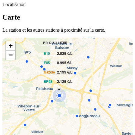
Localisation
Carte
La station et les autres stations à proximité sur la carte.
PRIX AU LITRE
+
2.029 €/L
E10
−
0.995 €/L
E85
2.199 €/L
Gazole
2.129 €/L
SP98