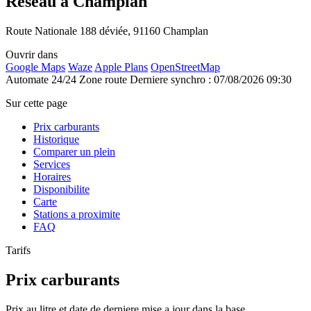
Réseau à Champlan
Route Nationale 188 déviée, 91160 Champlan
Ouvrir dans
Google Maps
Waze
Apple Plans
OpenStreetMap
Automate 24/24
Zone route
Derniere synchro : 07/08/2026 09:30
Sur cette page
Prix carburants
Historique
Comparer un plein
Services
Horaires
Disponibilite
Carte
Stations a proximite
FAQ
Tarifs
Prix carburants
Prix au litre et date de derniere mise a jour dans la base.