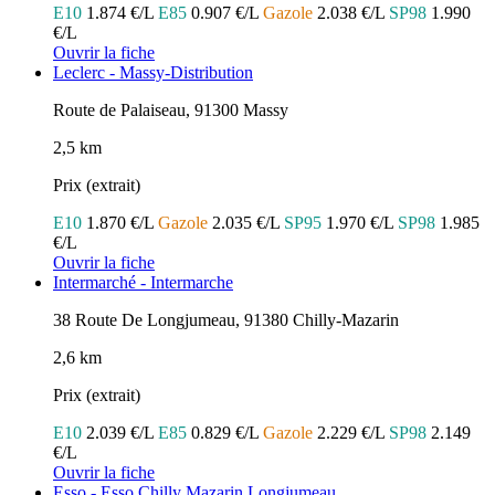
E10
1.874 €/L
E85
0.907 €/L
Gazole
2.038 €/L
SP98
1.990
€/L
Ouvrir la fiche
Leclerc - Massy-Distribution
Route de Palaiseau, 91300 Massy
2,5 km
Prix (extrait)
E10
1.870 €/L
Gazole
2.035 €/L
SP95
1.970 €/L
SP98
1.985
€/L
Ouvrir la fiche
Intermarché - Intermarche
38 Route De Longjumeau, 91380 Chilly-Mazarin
2,6 km
Prix (extrait)
E10
2.039 €/L
E85
0.829 €/L
Gazole
2.229 €/L
SP98
2.149
€/L
Ouvrir la fiche
Esso - Esso Chilly Mazarin Longjumeau