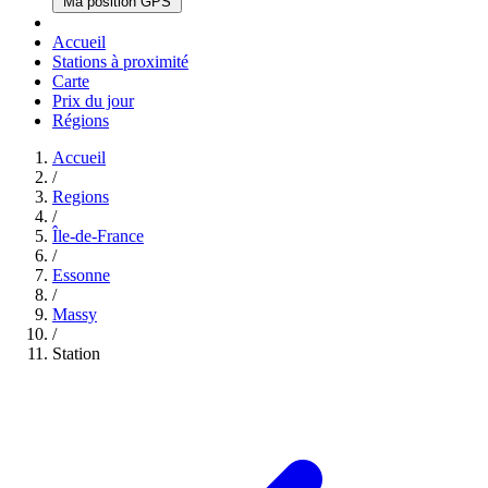
Ma position GPS
Accueil
Stations à proximité
Carte
Prix du jour
Régions
Accueil
/
Regions
/
Île-de-France
/
Essonne
/
Massy
/
Station