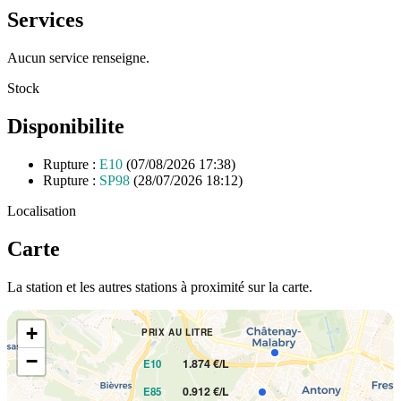
Services
Aucun service renseigne.
Stock
Disponibilite
Rupture :
E10
(07/08/2026 17:38)
Rupture :
SP98
(28/07/2026 18:12)
Localisation
Carte
La station et les autres stations à proximité sur la carte.
+
PRIX AU LITRE
−
1.874 €/L
E10
0.912 €/L
E85