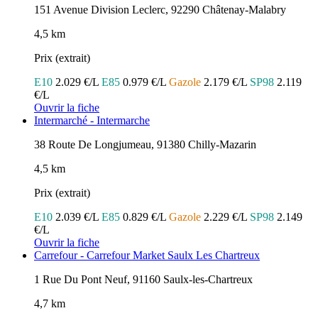
151 Avenue Division Leclerc, 92290 Châtenay-Malabry
4,5 km
Prix (extrait)
E10
2.029 €/L
E85
0.979 €/L
Gazole
2.179 €/L
SP98
2.119
€/L
Ouvrir la fiche
Intermarché - Intermarche
38 Route De Longjumeau, 91380 Chilly-Mazarin
4,5 km
Prix (extrait)
E10
2.039 €/L
E85
0.829 €/L
Gazole
2.229 €/L
SP98
2.149
€/L
Ouvrir la fiche
Carrefour - Carrefour Market Saulx Les Chartreux
1 Rue Du Pont Neuf, 91160 Saulx-les-Chartreux
4,7 km