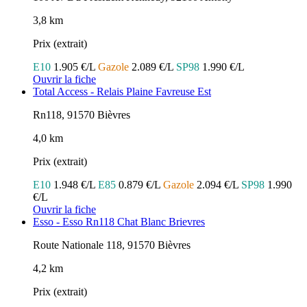
3,8 km
Prix (extrait)
E10
1.905 €/L
Gazole
2.089 €/L
SP98
1.990 €/L
Ouvrir la fiche
Total Access - Relais Plaine Favreuse Est
Rn118, 91570 Bièvres
4,0 km
Prix (extrait)
E10
1.948 €/L
E85
0.879 €/L
Gazole
2.094 €/L
SP98
1.990
€/L
Ouvrir la fiche
Esso - Esso Rn118 Chat Blanc Brievres
Route Nationale 118, 91570 Bièvres
4,2 km
Prix (extrait)