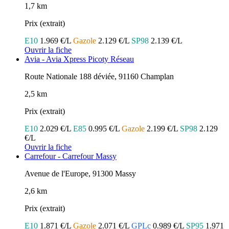
1,7 km
Prix (extrait)
E10
1.969 €/L
Gazole
2.129 €/L
SP98
2.139 €/L
Ouvrir la fiche
Avia - Avia Xpress Picoty Réseau
Route Nationale 188 déviée, 91160 Champlan
2,5 km
Prix (extrait)
E10
2.029 €/L
E85
0.995 €/L
Gazole
2.199 €/L
SP98
2.129
€/L
Ouvrir la fiche
Carrefour - Carrefour Massy
Avenue de l'Europe, 91300 Massy
2,6 km
Prix (extrait)
E10
1.871 €/L
Gazole
2.071 €/L
GPLc
0.989 €/L
SP95
1.971