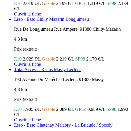
E10
2.019 €/L
Gazole
2.199 €/L
GPLc
1.319 €/L
SP98
2.189
€/L
Ouvrir la fiche
Esso - Esso Chilly Mazarin Longjumeau
Rue De Longjumeau Rue Ampere, 91380 Chilly-Mazarin
4,3 km
Prix (extrait)
E10
2.029 €/L
Gazole
2.219 €/L
SP98
2.179 €/L
Ouvrir la fiche
Total Access - Relais Massy Leclerc
190 Avenue Du Maréchal Leclerc, 91300 Massy
4,3 km
Prix (extrait)
E10
1.905 €/L
Gazole
2.089 €/L
GPLc
0.989 €/L
SP98
1.990
€/L
Ouvrir la fiche
Esso - Esso Chatenay Malabry - La Briaude / Speedy