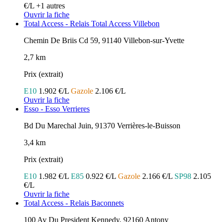
€/L
+1 autres
Ouvrir la fiche
Total Access - Relais Total Access Villebon
Chemin De Briis Cd 59, 91140 Villebon-sur-Yvette
2,7 km
Prix (extrait)
E10
1.902 €/L
Gazole
2.106 €/L
Ouvrir la fiche
Esso - Esso Verrieres
Bd Du Marechal Juin, 91370 Verrières-le-Buisson
3,4 km
Prix (extrait)
E10
1.982 €/L
E85
0.922 €/L
Gazole
2.166 €/L
SP98
2.105
€/L
Ouvrir la fiche
Total Access - Relais Baconnets
100 Av Du President Kennedy, 92160 Antony