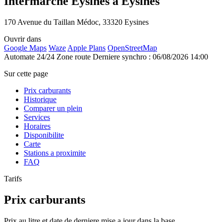
Intermarche Eysines à Eysines
170 Avenue du Taillan Médoc, 33320 Eysines
Ouvrir dans
Google Maps
Waze
Apple Plans
OpenStreetMap
Automate 24/24
Zone route
Derniere synchro : 06/08/2026 14:00
Sur cette page
Prix carburants
Historique
Comparer un plein
Services
Horaires
Disponibilite
Carte
Stations a proximite
FAQ
Tarifs
Prix carburants
Prix au litre et date de derniere mise a jour dans la base.