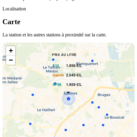
Localisation
Carte
La station et les autres stations à proximité sur la carte.
+
PRIX AU LITRE
−
1.856 €/L
E10
2.045 €/L
Gazole
1.959 €/L
SP98