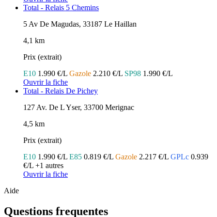
Total - Relais 5 Chemins
5 Av De Magudas, 33187 Le Haillan
4,1 km
Prix (extrait)
E10
1.990 €/L
Gazole
2.210 €/L
SP98
1.990 €/L
Ouvrir la fiche
Total - Relais De Pichey
127 Av. De L Yser, 33700 Merignac
4,5 km
Prix (extrait)
E10
1.990 €/L
E85
0.819 €/L
Gazole
2.217 €/L
GPLc
0.939
€/L
+1 autres
Ouvrir la fiche
Aide
Questions frequentes