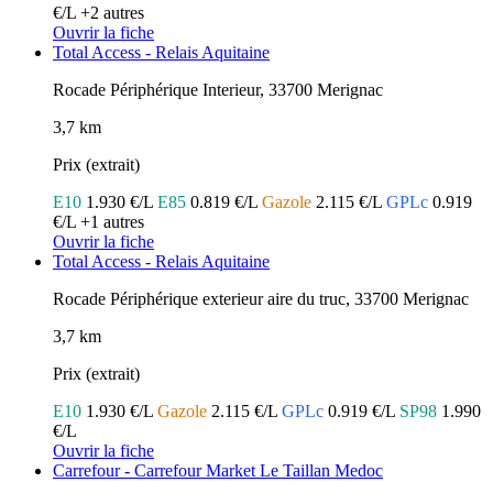
€/L
+2 autres
Ouvrir la fiche
Total Access - Relais Aquitaine
Rocade Périphérique Interieur, 33700 Merignac
3,7 km
Prix (extrait)
E10
1.930 €/L
E85
0.819 €/L
Gazole
2.115 €/L
GPLc
0.919
€/L
+1 autres
Ouvrir la fiche
Total Access - Relais Aquitaine
Rocade Périphérique exterieur aire du truc, 33700 Merignac
3,7 km
Prix (extrait)
E10
1.930 €/L
Gazole
2.115 €/L
GPLc
0.919 €/L
SP98
1.990
€/L
Ouvrir la fiche
Carrefour - Carrefour Market Le Taillan Medoc