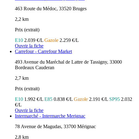
463 Route du Médoc, 33520 Bruges
2,2 km
Prix (extrait)
E10
2.039 €/L
Gazole
2.259 €/L
Ouvrir la fiche
Carrefour - Carrefour Market
493 Avenue du Maréchal de Lattre de Tassigny, 33000
Bordeaux Cauderan
2,7 km
Prix (extrait)
E10
1.992 €/L
E85
0.838 €/L
Gazole
2.191 €/L
SP95
2.032
€/L
Ouvrir la fiche
Intermarché - Intermarche Merignac
78 Avenue de Magudas, 33700 Mérignac
2,8 km