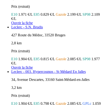
Prix (extrait)
E10
1.971 €/L
E85
0.829 €/L
Gazole
2.199 €/L
SP98
2.109
€/L
Ouvrir la fiche
Leclerc - S.N. Brudis
427 Route du Médoc, 33520 Bruges
2,8 km
Prix (extrait)
E10
1.904 €/L
E85
0.815 €/L
Gazole
2.085 €/L
SP98
1.977
€/L
Ouvrir la fiche
Leclerc - 003. Hypercosmos - St Médard En Jalles
34, Avenue Descartes, 33160 Saint-Médard-en-Jalles
3,2 km
Prix (extrait)
E10
1.904 €/L
E85
0.798 €/L
Gazole
2.085 €/L
GPLc
1.059