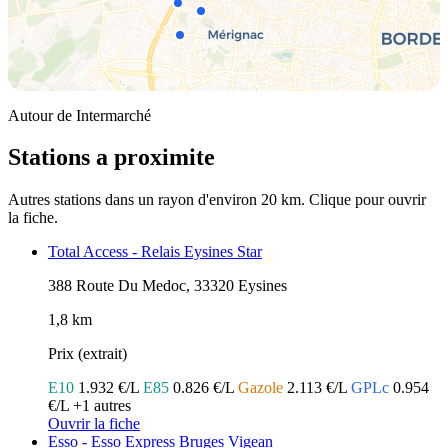
Autour de Intermarché
Stations a proximite
Autres stations dans un rayon d'environ 20 km. Clique pour ouvrir
la fiche.
Total Access - Relais Eysines Star
388 Route Du Medoc, 33320 Eysines
1,8 km
Prix (extrait)
E10
1.932 €/L
E85
0.826 €/L
Gazole
2.113 €/L
GPLc
0.954
€/L
+1 autres
Ouvrir la fiche
Esso - Esso Express Bruges Vigean