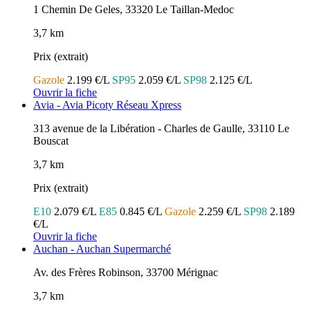
1 Chemin De Geles, 33320 Le Taillan-Medoc
3,7 km
Prix (extrait)
Gazole
2.199 €/L
SP95
2.059 €/L
SP98
2.125 €/L
Ouvrir la fiche
Avia - Avia Picoty Réseau Xpress
313 avenue de la Libération - Charles de Gaulle, 33110 Le
Bouscat
3,7 km
Prix (extrait)
E10
2.079 €/L
E85
0.845 €/L
Gazole
2.259 €/L
SP98
2.189
€/L
Ouvrir la fiche
Auchan - Auchan Supermarché
Av. des Frères Robinson, 33700 Mérignac
3,7 km