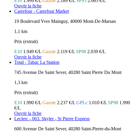
E10
1.999 €/L
Gazole
2.189 €/L
SP95
2.065 €/L
Ouvrir la fiche
Carrefour - Carrefour Market
19 Boulevard Yves Mainguy, 40000 Mont-De-Marsan
1,1 km
Prix (extrait)
E10
1.949 €/L
Gazole
2.119 €/L
SP98
2.039 €/L
Ouvrir la fiche
Total - Tabac La Station
745 Avenue De Saint Sever, 40280 Saint Pierre Du Mont
1,3 km
Prix (extrait)
E10
1.990 €/L
Gazole
2.237 €/L
GPLc
1.010 €/L
SP98
1.990
€/L
Ouvrir la fiche
Leclerc - 063. Skyler - St Pierre Express
600 Avenue De Saint Sever, 40280 Saint-Pierre-du-Mont