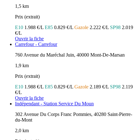
1,5 km
Prix (extrait)
E10
1.988 €/L
E85
0.829 €/L
Gazole
2.222 €/L
SP98
2.019
€/L
Ouvrir la fiche
Carrefour - Carrefour
760 Avenue du Maréchal Juin, 40000 Mont-De-Marsan
1,9 km
Prix (extrait)
E10
1.988 €/L
E85
0.829 €/L
Gazole
2.189 €/L
SP98
2.119
€/L
Ouvrir la fiche
Indépendant - Station Service Du Moun
302 Avenue Du Corps Franc Pommies, 40280 Saint-Pierre-
du-Mont
2,0 km