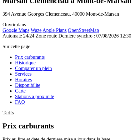
Marsan Clemenceau à Mont-de-Marsan
394 Avenue Georges Clemenceau, 40000 Mont-de-Marsan
Ouvrir dans
Google Maps
Waze
Apple Plans
OpenStreetMap
Automate 24/24
Zone route
Derniere synchro : 07/08/2026 12:30
Sur cette page
Prix carburants
Historique
Comparer un plein
Services
Horaires
Disponibilite
Carte
Stations a proximite
FAQ
Tarifs
Prix carburants
Prix au litre et date de derniere mise a jour dans la base.