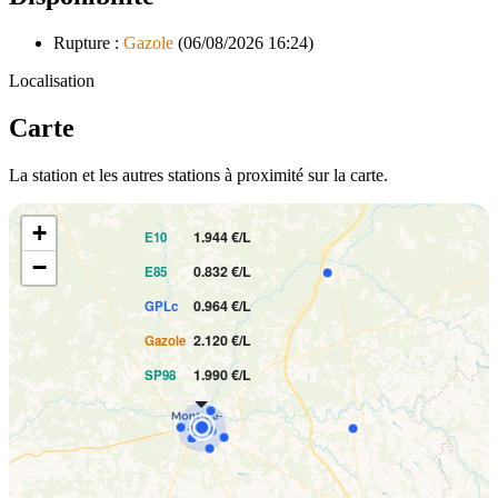
Rupture :
Gazole
(06/08/2026 16:24)
Localisation
Carte
La station et les autres stations à proximité sur la carte.
PRIX AU LITRE
+
1.944 €/L
E10
−
0.832 €/L
E85
0.964 €/L
GPLc
2.120 €/L
Gazole
1.990 €/L
SP98