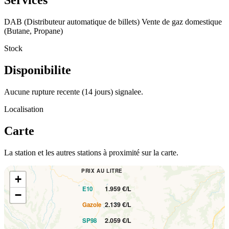
Services
DAB (Distributeur automatique de billets)
Vente de gaz domestique
(Butane, Propane)
Stock
Disponibilite
Aucune rupture recente (14 jours) signalee.
Localisation
Carte
La station et les autres stations à proximité sur la carte.
PRIX AU LITRE
+
1.959 €/L
E10
−
2.139 €/L
Gazole
2.059 €/L
SP98