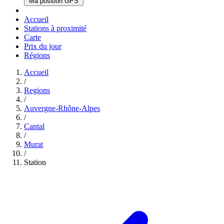
Ma position GPS
Accueil
Stations à proximité
Carte
Prix du jour
Régions
Accueil
/
Regions
/
Auvergne-Rhône-Alpes
/
Cantal
/
Murat
/
Station