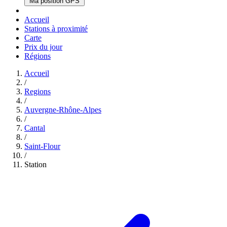
Ma position GPS
Accueil
Stations à proximité
Carte
Prix du jour
Régions
Accueil
/
Regions
/
Auvergne-Rhône-Alpes
/
Cantal
/
Saint-Flour
/
Station