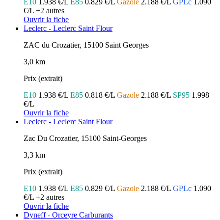
E10
1.938 €/L
E85
0.829 €/L
Gazole
2.188 €/L
GPLc
1.090
€/L
+2 autres
Ouvrir la fiche
Leclerc - Leclerc Saint Flour
ZAC du Crozatier, 15100 Saint Georges
3,0 km
Prix (extrait)
E10
1.938 €/L
E85
0.818 €/L
Gazole
2.188 €/L
SP95
1.998
€/L
Ouvrir la fiche
Leclerc - Leclerc Saint Flour
Zac Du Crozatier, 15100 Saint-Georges
3,3 km
Prix (extrait)
E10
1.938 €/L
E85
0.829 €/L
Gazole
2.188 €/L
GPLc
1.090
€/L
+2 autres
Ouvrir la fiche
Dyneff - Orceyre Carburants