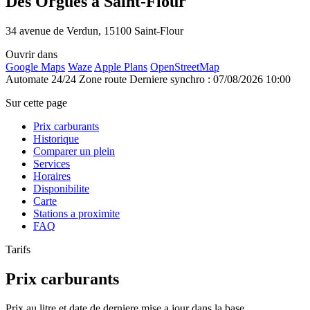
Des Orgues à Saint-Flour
34 avenue de Verdun, 15100 Saint-Flour
Ouvrir dans
Google Maps
Waze
Apple Plans
OpenStreetMap
Automate 24/24
Zone route
Derniere synchro : 07/08/2026 10:00
Sur cette page
Prix carburants
Historique
Comparer un plein
Services
Horaires
Disponibilite
Carte
Stations a proximite
FAQ
Tarifs
Prix carburants
Prix au litre et date de derniere mise a jour dans la base.