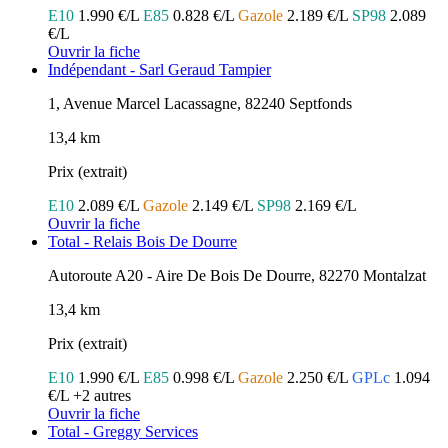
E10
1.990 €/L
E85
0.828 €/L
Gazole
2.189 €/L
SP98
2.089
€/L
Ouvrir la fiche
Indépendant - Sarl Geraud Tampier
1, Avenue Marcel Lacassagne, 82240 Septfonds
13,4 km
Prix (extrait)
E10
2.089 €/L
Gazole
2.149 €/L
SP98
2.169 €/L
Ouvrir la fiche
Total - Relais Bois De Dourre
Autoroute A20 - Aire De Bois De Dourre, 82270 Montalzat
13,4 km
Prix (extrait)
E10
1.990 €/L
E85
0.998 €/L
Gazole
2.250 €/L
GPLc
1.094
€/L
+2 autres
Ouvrir la fiche
Total - Greggy Services