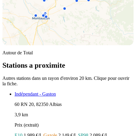
Autour de Total
Stations a proximite
Autres stations dans un rayon d'environ 20 km. Clique pour ouvrir
la fiche.
Indépendant - Gaston
60 RN 20, 82350 Albias
3,9 km
Prix (extrait)
E10
1.989 €/L
Gazole
2.149 €/L
SP98
2.089 €/L