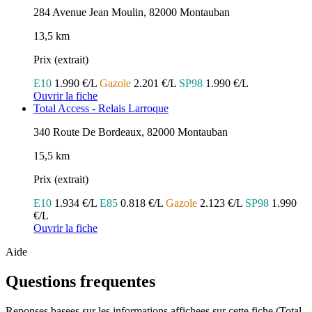
284 Avenue Jean Moulin, 82000 Montauban
13,5 km
Prix (extrait)
E10
1.990 €/L
Gazole
2.201 €/L
SP98
1.990 €/L
Ouvrir la fiche
Total Access - Relais Larroque
340 Route De Bordeaux, 82000 Montauban
15,5 km
Prix (extrait)
E10
1.934 €/L
E85
0.818 €/L
Gazole
2.123 €/L
SP98
1.990
€/L
Ouvrir la fiche
Aide
Questions frequentes
Reponses basees sur les informations affichees sur cette fiche (Total,