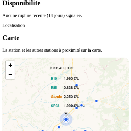
Disponibilite
Aucune rupture recente (14 jours) signalee.
Localisation
Carte
La station et les autres stations à proximité sur la carte.
+
PRIX AU LITRE
−
1.990 €/L
E10
0.838 €/L
E85
2.250 €/L
Gazole
1.990 €/L
SP98