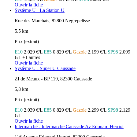
Ouvrir la fiche
Système U - La Station U
Rue des Marchats, 82800 Negrepelisse
5,5 km
Prix (extrait)
E10
2.029 €/L
E85
0.829 €/L
Gazole
2.199 €/L
SP95
2.099
€/L
+1 autres
Ouvrir la fiche
Système U - Super U Caussade
ZI de Meaux - BP 119, 82300 Caussade
5,8 km
Prix (extrait)
E10
2.039 €/L
E85
0.829 €/L
Gazole
2.299 €/L
SP98
2.129
€/L
Ouvrir la fiche
Intermarché - Intermarche Caussade Av Edouard Herriot
116 Avenue Edouard Herriot, 82300 Caussade