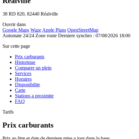
Réalville
38 RD 820, 82440 Réalville
Ouvrir dans
Google Maps
Waze
Apple Plans
OpenStreetMap
Automate 24/24
Zone route
Derniere synchro : 07/08/2026 18:00
Sur cette page
Prix carburants
Historique
Comparer un plein
Services
Horaires
Disponibilite
Carte
Stations a proximite
FAQ
Tarifs
Prix carburants
Prix au litre et date de derniere mise a jour dans la base.