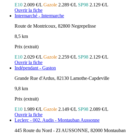
E10
2.009 €/L
Gazole
2.289 €/L
SP98
2.129 €/L
Ouvrir la fiche
Intermarché - Intermarche
Route de Montricoux, 82800 Negrepelisse
8,5 km
Prix (extrait)
E10
2.029 €/L
Gazole
2.259 €/L
SP98
2.129 €/L
Ouvrir la fiche
Indépendant - Gaston
Grande Rue d'Ardus, 82130 Lamothe-Capdeville
9,8 km
Prix (extrait)
E10
1.989 €/L
Gazole
2.149 €/L
SP98
2.089 €/L
Ouvrir la fiche
Leclerc - 002. Audis - Montauban Aussonne
445 Route du Nord - ZI AUSSONNE, 82000 Montauban