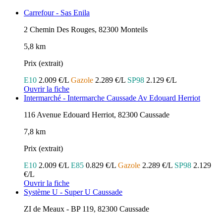
Carrefour - Sas Enila
2 Chemin Des Rouges, 82300 Monteils
5,8 km
Prix (extrait)
E10
2.009 €/L
Gazole
2.289 €/L
SP98
2.129 €/L
Ouvrir la fiche
Intermarché - Intermarche Caussade Av Edouard Herriot
116 Avenue Edouard Herriot, 82300 Caussade
7,8 km
Prix (extrait)
E10
2.009 €/L
E85
0.829 €/L
Gazole
2.289 €/L
SP98
2.129
€/L
Ouvrir la fiche
Système U - Super U Caussade
ZI de Meaux - BP 119, 82300 Caussade