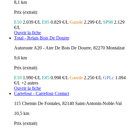
8,1 km
Prix (extrait)
E10
2.039 €/L
E85
0.829 €/L
Gazole
2.299 €/L
SP98
2.129
€/L
Ouvrir la fiche
Total - Relais Bois De Dourre
Autoroute A20 - Aire De Bois De Dourre, 82270 Montalzat
9,6 km
Prix (extrait)
E10
1.990 €/L
E85
0.998 €/L
Gazole
2.250 €/L
GPLc
1.094
€/L
+2 autres
Ouvrir la fiche
Carrefour - Carrefour Contact
115 Chemin De Fontales, 82140 Saint-Antonin-Noble-Val
10,5 km
Prix (extrait)