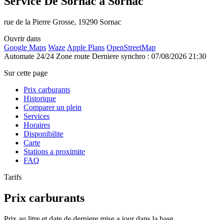
Service De Sornac à Sornac
rue de la Pierre Grosse, 19290 Sornac
Ouvrir dans
Google Maps
Waze
Apple Plans
OpenStreetMap
Automate 24/24
Zone route
Derniere synchro : 07/08/2026 21:30
Sur cette page
Prix carburants
Historique
Comparer un plein
Services
Horaires
Disponibilite
Carte
Stations a proximite
FAQ
Tarifs
Prix carburants
Prix au litre et date de derniere mise a jour dans la base.