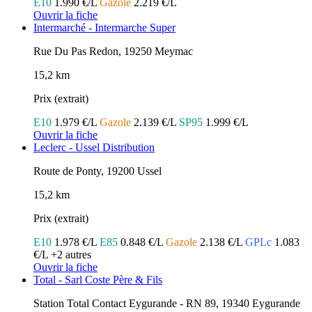
E10
1.990 €/L
Gazole
2.219 €/L
Ouvrir la fiche
Intermarché - Intermarche Super
Rue Du Pas Redon, 19250 Meymac
15,2 km
Prix (extrait)
E10
1.979 €/L
Gazole
2.139 €/L
SP95
1.999 €/L
Ouvrir la fiche
Leclerc - Ussel Distribution
Route de Ponty, 19200 Ussel
15,2 km
Prix (extrait)
E10
1.978 €/L
E85
0.848 €/L
Gazole
2.138 €/L
GPLc
1.083
€/L
+2 autres
Ouvrir la fiche
Total - Sarl Coste Père & Fils
Station Total Contact Eygurande - RN 89, 19340 Eygurande