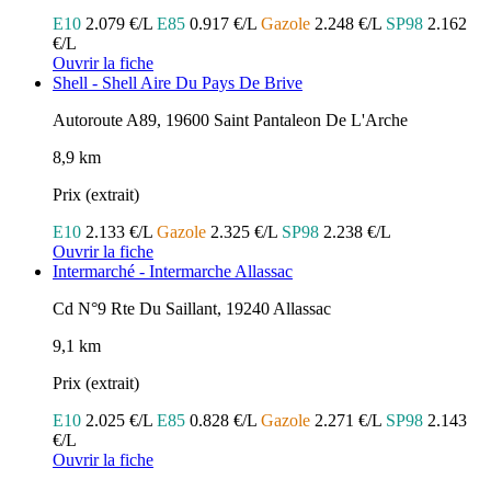
E10
2.079 €/L
E85
0.917 €/L
Gazole
2.248 €/L
SP98
2.162
€/L
Ouvrir la fiche
Shell - Shell Aire Du Pays De Brive
Autoroute A89, 19600 Saint Pantaleon De L'Arche
8,9 km
Prix (extrait)
E10
2.133 €/L
Gazole
2.325 €/L
SP98
2.238 €/L
Ouvrir la fiche
Intermarché - Intermarche Allassac
Cd N°9 Rte Du Saillant, 19240 Allassac
9,1 km
Prix (extrait)
E10
2.025 €/L
E85
0.828 €/L
Gazole
2.271 €/L
SP98
2.143
€/L
Ouvrir la fiche