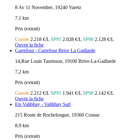
8 Av 11 Novembre, 19240 Varetz
7,1 km
Prix (extrait)
Gazole
2.218 €/L
SP95
2.028 €/L
SP98
2.128 €/L
Ouvrir la fiche
Carrefour - Carrefour Brive La Gaillarde
14,Rue Louis Taurisson, 19100 Brive-La-Gaillarde
7,2 km
Prix (extrait)
Gazole
2.212 €/L
SP95
1.941 €/L
SP98
2.142 €/L
Ouvrir la fiche
Ets Valibhay - Valibhay Sarl
215 Route de Rochelongue, 19360 Cosnac
8,9 km
Prix (extrait)