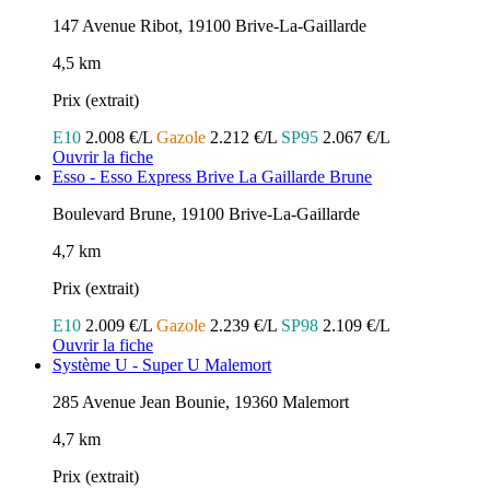
147 Avenue Ribot, 19100 Brive-La-Gaillarde
4,5 km
Prix (extrait)
E10
2.008 €/L
Gazole
2.212 €/L
SP95
2.067 €/L
Ouvrir la fiche
Esso - Esso Express Brive La Gaillarde Brune
Boulevard Brune, 19100 Brive-La-Gaillarde
4,7 km
Prix (extrait)
E10
2.009 €/L
Gazole
2.239 €/L
SP98
2.109 €/L
Ouvrir la fiche
Système U - Super U Malemort
285 Avenue Jean Bounie, 19360 Malemort
4,7 km
Prix (extrait)