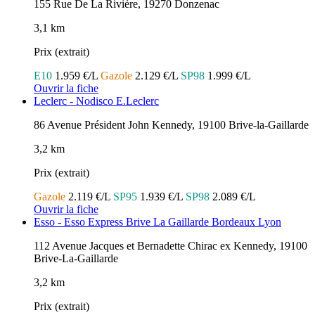
155 Rue De La Riviére, 19270 Donzenac
3,1 km
Prix (extrait)
E10
1.959 €/L
Gazole
2.129 €/L
SP98
1.999 €/L
Ouvrir la fiche
Leclerc - Nodisco E.Leclerc
86 Avenue Président John Kennedy, 19100 Brive-la-Gaillarde
3,2 km
Prix (extrait)
Gazole
2.119 €/L
SP95
1.939 €/L
SP98
2.089 €/L
Ouvrir la fiche
Esso - Esso Express Brive La Gaillarde Bordeaux Lyon
112 Avenue Jacques et Bernadette Chirac ex Kennedy, 19100
Brive-La-Gaillarde
3,2 km
Prix (extrait)