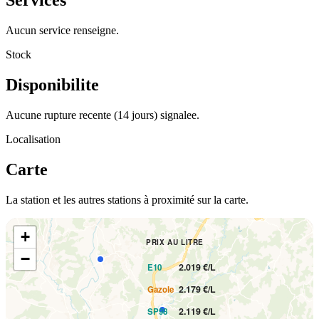
Services
Aucun service renseigne.
Stock
Disponibilite
Aucune rupture recente (14 jours) signalee.
Localisation
Carte
La station et les autres stations à proximité sur la carte.
+
PRIX AU LITRE
−
2.019 €/L
E10
2.179 €/L
Gazole
2.119 €/L
SP98