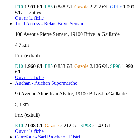
E10
1.991 €/L
E85
0.848 €/L
Gazole
2.212 €/L
GPLc
1.099
€/L
+1 autres
Ouvrir la fiche
Total Access - Relais Brive Semard
108 Avenue Pierre Semard, 19100 Brive-la-Gaillarde
4,7 km
Prix (extrait)
E10
1.960 €/L
E85
0.833 €/L
Gazole
2.136 €/L
SP98
1.990
€/L
Ouvrir la fiche
Auchan - Auchan Supermarche
90 Avenue Abbé Jean Alvitre, 19100 Brive-La-Gaillarde
5,3 km
Prix (extrait)
E10
2.008 €/L
Gazole
2.212 €/L
SP98
2.142 €/L
Ouvrir la fiche
Carrefour - Sarl Brocheton Distri