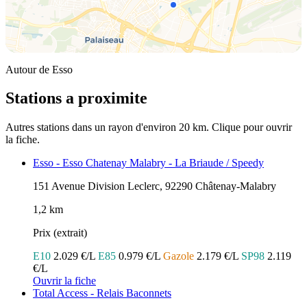
Autour de Esso
Stations a proximite
Autres stations dans un rayon d'environ 20 km. Clique pour ouvrir
la fiche.
Esso - Esso Chatenay Malabry - La Briaude / Speedy
151 Avenue Division Leclerc, 92290 Châtenay-Malabry
1,2 km
Prix (extrait)
E10
2.029 €/L
E85
0.979 €/L
Gazole
2.179 €/L
SP98
2.119
€/L
Ouvrir la fiche
Total Access - Relais Baconnets