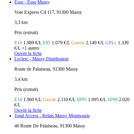
Esso - Esso Massy
Voie Express Cd 117, 91300 Massy
3,3 km
Prix (extrait)
E10
1.989 €/L
E85
1.079 €/L
Gazole
2.149 €/L
GPLc
1.339
€/L
+1 autres
Ouvrir la fiche
Leclerc - Massy-Distribution
Route de Palaiseau, 91300 Massy
3,4 km
Prix (extrait)
E10
1.960 €/L
Gazole
2.110 €/L
SP95
1.995 €/L
SP98
2.020
€/L
Ouvrir la fiche
Total Access - Relais Massy Montsouris
40 Route De Palaiseau, 91300 Massy