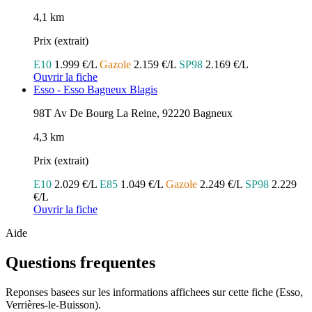
4,1 km
Prix (extrait)
E10
1.999 €/L
Gazole
2.159 €/L
SP98
2.169 €/L
Ouvrir la fiche
Esso - Esso Bagneux Blagis
98T Av De Bourg La Reine, 92220 Bagneux
4,3 km
Prix (extrait)
E10
2.029 €/L
E85
1.049 €/L
Gazole
2.249 €/L
SP98
2.229
€/L
Ouvrir la fiche
Aide
Questions frequentes
Reponses basees sur les informations affichees sur cette fiche (Esso,
Verrières-le-Buisson).