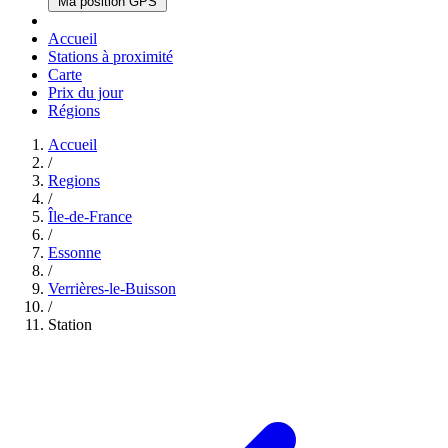
Ma position GPS
Accueil
Stations à proximité
Carte
Prix du jour
Régions
Accueil
/
Regions
/
Île-de-France
/
Essonne
/
Verrières-le-Buisson
/
Station