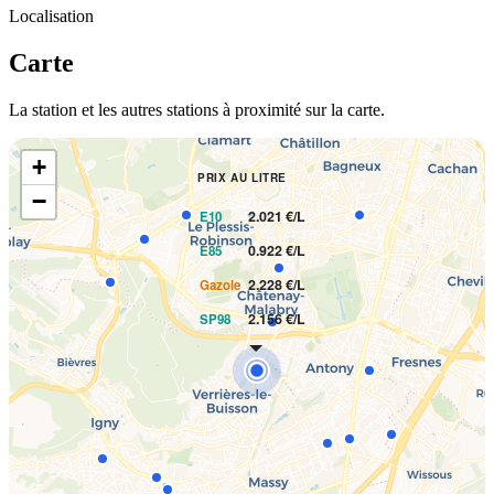
Localisation
Carte
La station et les autres stations à proximité sur la carte.
+
PRIX AU LITRE
−
2.021 €/L
E10
0.922 €/L
E85
2.228 €/L
Gazole
2.156 €/L
SP98