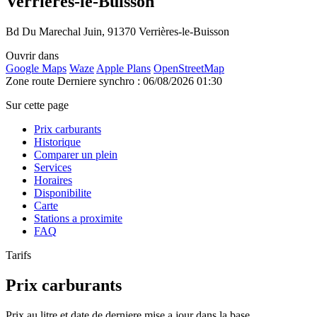
Verrières-le-Buisson
Bd Du Marechal Juin, 91370 Verrières-le-Buisson
Ouvrir dans
Google Maps
Waze
Apple Plans
OpenStreetMap
Zone route
Derniere synchro : 06/08/2026 01:30
Sur cette page
Prix carburants
Historique
Comparer un plein
Services
Horaires
Disponibilite
Carte
Stations a proximite
FAQ
Tarifs
Prix carburants
Prix au litre et date de derniere mise a jour dans la base.