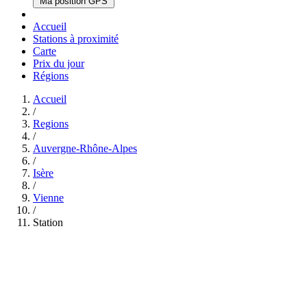
Ma position GPS
Accueil
Stations à proximité
Carte
Prix du jour
Régions
Accueil
/
Regions
/
Auvergne-Rhône-Alpes
/
Isère
/
Vienne
/
Station