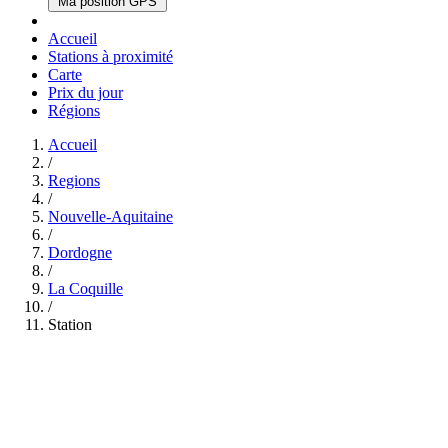
Ma position GPS
Accueil
Stations à proximité
Carte
Prix du jour
Régions
Accueil
/
Regions
/
Nouvelle-Aquitaine
/
Dordogne
/
La Coquille
/
Station