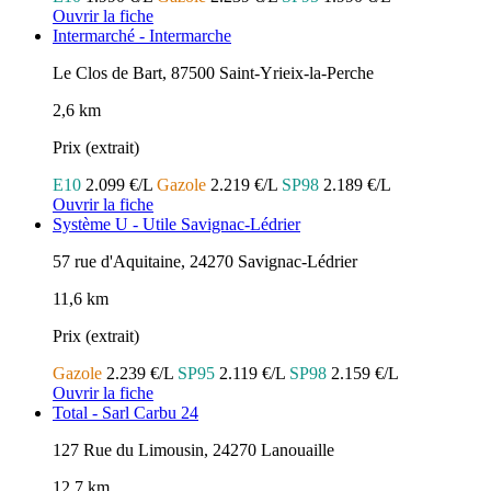
Ouvrir la fiche
Intermarché - Intermarche
Le Clos de Bart, 87500 Saint-Yrieix-la-Perche
2,6 km
Prix (extrait)
E10
2.099 €/L
Gazole
2.219 €/L
SP98
2.189 €/L
Ouvrir la fiche
Système U - Utile Savignac-Lédrier
57 rue d'Aquitaine, 24270 Savignac-Lédrier
11,6 km
Prix (extrait)
Gazole
2.239 €/L
SP95
2.119 €/L
SP98
2.159 €/L
Ouvrir la fiche
Total - Sarl Carbu 24
127 Rue du Limousin, 24270 Lanouaille
12,7 km