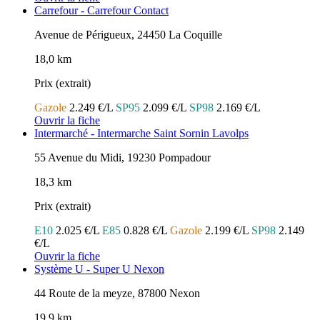
Carrefour - Carrefour Contact
Avenue de Périgueux, 24450 La Coquille
18,0 km
Prix (extrait)
Gazole
2.249 €/L
SP95
2.099 €/L
SP98
2.169 €/L
Ouvrir la fiche
Intermarché - Intermarche Saint Sornin Lavolps
55 Avenue du Midi, 19230 Pompadour
18,3 km
Prix (extrait)
E10
2.025 €/L
E85
0.828 €/L
Gazole
2.199 €/L
SP98
2.149
€/L
Ouvrir la fiche
Système U - Super U Nexon
44 Route de la meyze, 87800 Nexon
19,9 km