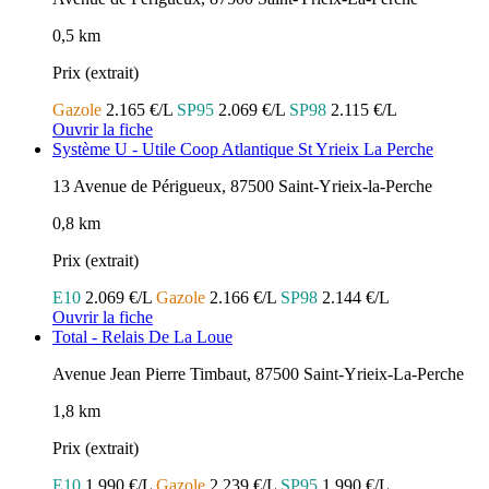
0,5 km
Prix (extrait)
Gazole
2.165 €/L
SP95
2.069 €/L
SP98
2.115 €/L
Ouvrir la fiche
Système U - Utile Coop Atlantique St Yrieix La Perche
13 Avenue de Périgueux, 87500 Saint-Yrieix-la-Perche
0,8 km
Prix (extrait)
E10
2.069 €/L
Gazole
2.166 €/L
SP98
2.144 €/L
Ouvrir la fiche
Total - Relais De La Loue
Avenue Jean Pierre Timbaut, 87500 Saint-Yrieix-La-Perche
1,8 km
Prix (extrait)
E10
1.990 €/L
Gazole
2.239 €/L
SP95
1.990 €/L