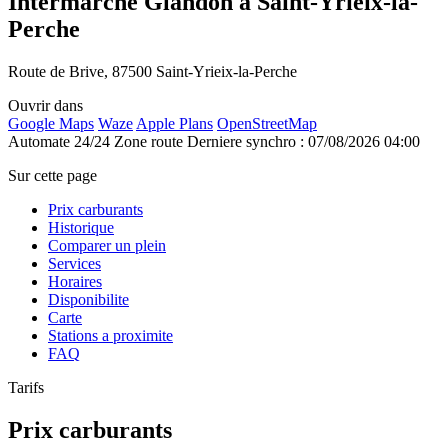
Intermarche Glandon à Saint-Yrieix-la-
Perche
Route de Brive, 87500 Saint-Yrieix-la-Perche
Ouvrir dans
Google Maps
Waze
Apple Plans
OpenStreetMap
Automate 24/24
Zone route
Derniere synchro : 07/08/2026 04:00
Sur cette page
Prix carburants
Historique
Comparer un plein
Services
Horaires
Disponibilite
Carte
Stations a proximite
FAQ
Tarifs
Prix carburants